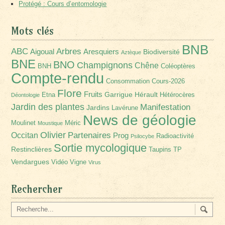
Protégé : Cours d’entomologie
Mots clés
BNB
Arbres
ABC
Aigoual
Aresquiers
Biodiversité
Aztèque
BNE
BNO
Champignons
Chêne
BNH
Coléoptères
Compte-rendu
Consommation
Cours-2026
Flore
Fruits
Garrigue
Hérault
Etna
Hétérocères
Déontologie
Jardin des plantes
Manifestation
Jardins
Lavérune
News de géologie
Moulinet
Méric
Moustique
Olivier
Partenaires
Occitan
Prog
Radioactivité
Psilocybe
Sortie mycologique
Restinclières
Taupins
TP
Vendargues
Vidéo
Vigne
Virus
Rechercher