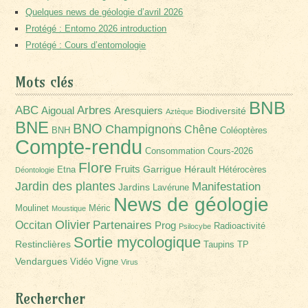
Quelques news de géologie d’avril 2026
Protégé : Entomo 2026 introduction
Protégé : Cours d’entomologie
Mots clés
BNB
Arbres
ABC
Aigoual
Aresquiers
Biodiversité
Aztèque
BNE
BNO
Champignons
Chêne
BNH
Coléoptères
Compte-rendu
Consommation
Cours-2026
Flore
Fruits
Garrigue
Hérault
Etna
Hétérocères
Déontologie
Jardin des plantes
Manifestation
Jardins
Lavérune
News de géologie
Moulinet
Méric
Moustique
Olivier
Partenaires
Occitan
Prog
Radioactivité
Psilocybe
Sortie mycologique
Restinclières
Taupins
TP
Vendargues
Vidéo
Vigne
Virus
Rechercher