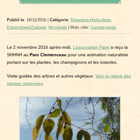
Publié le
: 16/11/2016 |
Catégorie
:
Botanique-Horticulture
,
Entomologie/Zoologie
,
Mycologie
| Mots clés:
Compte-rendu
Le 2 novembre 2016 après-midi,
L’association Pave
a reçu la
SHHNH au
Parc Clemenceau
pour une animation naturaliste
portant sur les plantes, les champignons et les insectes.
Visite guidée des arbres et autres végétaux.
Voici le relevé des
plantes observées