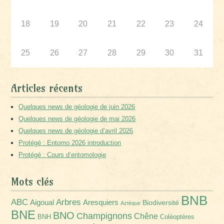
18
19
20
21
22
23
24
25
26
27
28
29
30
31
Articles récents
Quelques news de géologie de juin 2026
Quelques news de géologie de mai 2026
Quelques news de géologie d’avril 2026
Protégé : Entomo 2026 introduction
Protégé : Cours d’entomologie
Mots clés
BNB
Arbres
ABC
Aigoual
Aresquiers
Biodiversité
Aztèque
BNE
BNO
Champignons
Chêne
BNH
Coléoptères