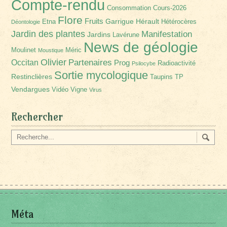
Compte-rendu
Consommation
Cours-2026
Flore
Fruits
Garrigue
Hérault
Etna
Hétérocères
Déontologie
Jardin des plantes
Manifestation
Jardins
Lavérune
News de géologie
Moulinet
Méric
Moustique
Olivier
Partenaires
Occitan
Prog
Radioactivité
Psilocybe
Sortie mycologique
Restinclières
Taupins
TP
Vendargues
Vidéo
Vigne
Virus
Rechercher
Méta