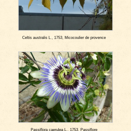
Celtis australis L., 1753, Micocoulier de provence
Passiflora caerulea L., 1753, Passiflore