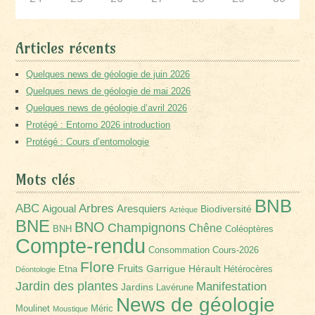
Articles récents
Quelques news de géologie de juin 2026
Quelques news de géologie de mai 2026
Quelques news de géologie d’avril 2026
Protégé : Entomo 2026 introduction
Protégé : Cours d’entomologie
Mots clés
BNB
Arbres
ABC
Aigoual
Aresquiers
Biodiversité
Aztèque
BNE
BNO
Champignons
Chêne
BNH
Coléoptères
Compte-rendu
Consommation
Cours-2026
Flore
Fruits
Garrigue
Hérault
Etna
Hétérocères
Déontologie
Jardin des plantes
Manifestation
Jardins
Lavérune
News de géologie
Moulinet
Méric
Moustique