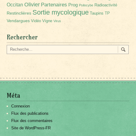
Olivier
Partenaires
Occitan
Prog
Radioactivité
Psilocybe
Sortie mycologique
Restinclières
Taupins
TP
Vendargues
Vidéo
Vigne
Virus
Rechercher
Méta
Connexion
Flux des publications
Flux des commentaires
Site de WordPress-FR