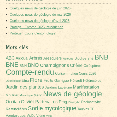
Quelques news de géologie de juin 2026
Quelques news de géologie de mai 2026
Quelques news de géologie d’avril 2026
Protégé : Entomo 2026 introduction
Protégé : Cours d’entomologie
Mots clés
BNB
Arbres
ABC
Aigoual
Aresquiers
Biodiversité
Aztèque
BNE
BNO
Champignons
Chêne
BNH
Coléoptères
Compte-rendu
Consommation
Cours-2026
Flore
Fruits
Garrigue
Hérault
Etna
Hétérocères
Déontologie
Jardin des plantes
Manifestation
Jardins
Lavérune
News de géologie
Moulinet
Méric
Moustique
Olivier
Partenaires
Occitan
Prog
Radioactivité
Psilocybe
Sortie mycologique
Restinclières
Taupins
TP
Vendargues
Vidéo
Vigne
Virus