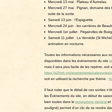
Mercredi 13 mai : Plateau d’Aumelas.
Mercredi 27 mai : Pignan, domaine des B
suite de la sortie.
Samedi 13 juin : l’Espiguette.
Mercredi 24 juin : les carrières de Beaul
Mercredi 1er juillet : Pégairolles de Buè
Samedi 11 juillet : La Vernède (St Miche
animation en nocturne.
Toutes les informations nécessaires aux sor
disponibles dans les évènements du site
h
mais il sera plus facile de les repérer, soit
https://s2hnh.org/evenements/categories/s
soit en utilisant la recherche par thème :
h
Il faut noter que le détail de ces sorties 
les Évènements du site, en début de saison,
bien toutes dans le
programme général
et
souligné) permet d’un clic de se rendre d