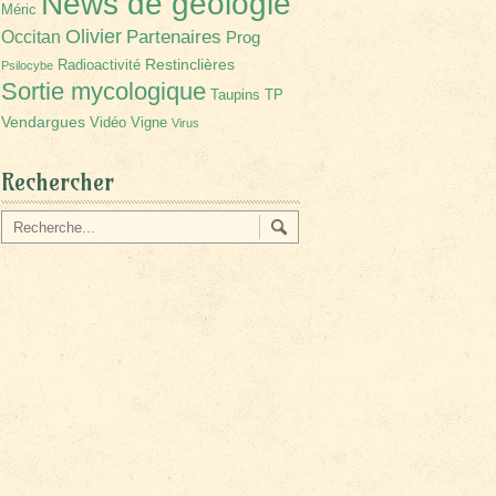
News de géologie
Méric
Olivier
Partenaires
Occitan
Prog
Restinclières
Radioactivité
Psilocybe
Sortie mycologique
Taupins
TP
Vendargues
Vidéo
Vigne
Virus
Rechercher