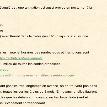
laquières ; une animation est aussi prévue en nocturne, à la
ieu.
ges
l) avec Kermit dans le cadre des ENS. S’ajoutera aussi une
ties : lieux et horaires des rendez-vous et inscriptions sont
ttps://s2hnh.org/evenements
 au milieu de toutes les sorties proposées :
orties
ttps://s2hnh.org/evenements/themes/entomologie
n’étant pas fixé trop longtemps en avance, on ne trouvera pas dans
 toutes les sorties à plus de 3 mois. En revanche, elles figurent
 dès que les détails sont connus, un lien hypertexte (vert et
ans l’évènement correspondant.