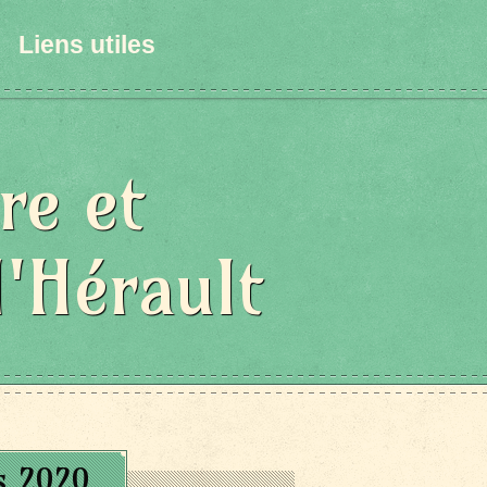
Liens utiles
re et
l'Hérault
s 2020