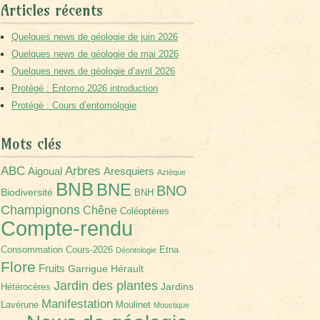
Articles récents
Quelques news de géologie de juin 2026
Quelques news de géologie de mai 2026
Quelques news de géologie d’avril 2026
Protégé : Entomo 2026 introduction
Protégé : Cours d’entomologie
Mots clés
Arbres
ABC
Aigoual
Aresquiers
Aztèque
BNB
BNE
BNO
Biodiversité
BNH
Champignons
Chêne
Coléoptères
Compte-rendu
Consommation
Cours-2026
Etna
Déontologie
Flore
Fruits
Garrigue
Hérault
Jardin des plantes
Jardins
Hétérocères
Manifestation
Lavérune
Moulinet
Moustique