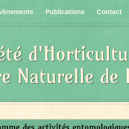
vènements
Publications
Contact
été d'Horticultu
re Naturelle de 
amme des activités entomologique