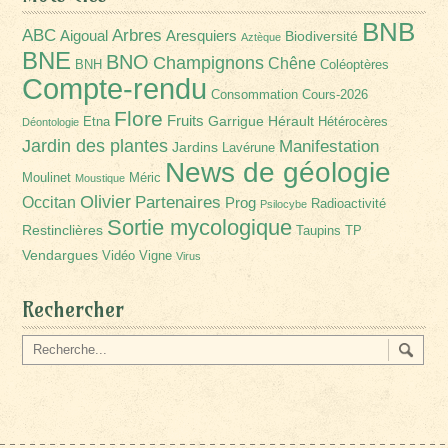
BNB
Arbres
ABC
Aigoual
Aresquiers
Biodiversité
Aztèque
BNE
BNO
Champignons
Chêne
BNH
Coléoptères
Compte-rendu
Consommation
Cours-2026
Flore
Fruits
Garrigue
Hérault
Etna
Hétérocères
Déontologie
Jardin des plantes
Manifestation
Jardins
Lavérune
News de géologie
Moulinet
Méric
Moustique
Olivier
Partenaires
Occitan
Prog
Radioactivité
Psilocybe
Sortie mycologique
Restinclières
Taupins
TP
Vendargues
Vidéo
Vigne
Virus
Rechercher