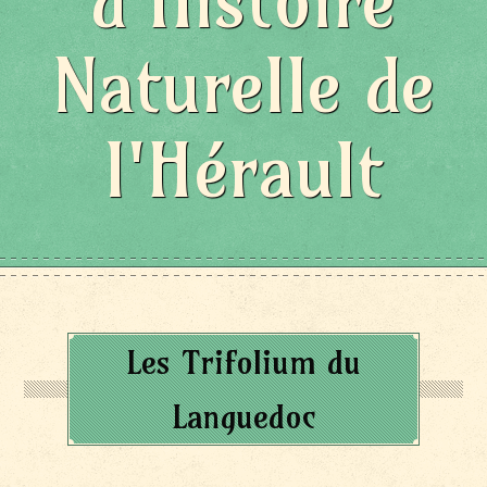
d'Histoire
Naturelle de
l'Hérault
Les Trifolium du
Languedoc