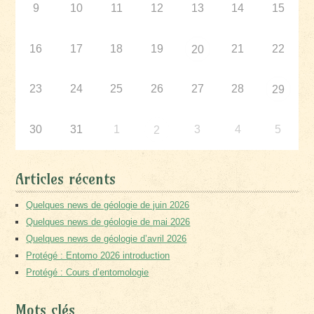
9
10
11
12
13
14
15
16
17
18
19
21
22
20
23
24
25
26
27
28
29
30
31
1
3
4
5
2
Articles récents
Quelques news de géologie de juin 2026
Quelques news de géologie de mai 2026
Quelques news de géologie d’avril 2026
Protégé : Entomo 2026 introduction
Protégé : Cours d’entomologie
Mots clés