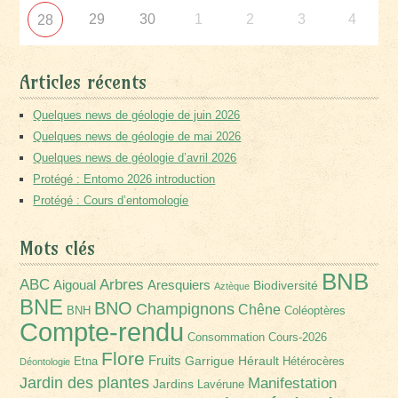
29
30
1
2
3
4
28
Articles récents
Quelques news de géologie de juin 2026
Quelques news de géologie de mai 2026
Quelques news de géologie d’avril 2026
Protégé : Entomo 2026 introduction
Protégé : Cours d’entomologie
Mots clés
BNB
Arbres
ABC
Aigoual
Aresquiers
Biodiversité
Aztèque
BNE
BNO
Champignons
Chêne
BNH
Coléoptères
Compte-rendu
Consommation
Cours-2026
Flore
Fruits
Garrigue
Hérault
Etna
Hétérocères
Déontologie
Jardin des plantes
Manifestation
Jardins
Lavérune