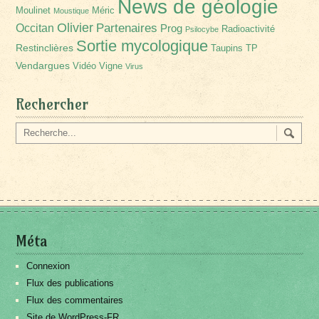
News de géologie
Moulinet
Méric
Moustique
Olivier
Partenaires
Occitan
Prog
Radioactivité
Psilocybe
Sortie mycologique
Restinclières
Taupins
TP
Vendargues
Vidéo
Vigne
Virus
Rechercher
Méta
Connexion
Flux des publications
Flux des commentaires
Site de WordPress-FR