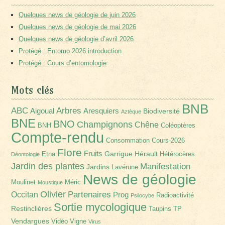
Quelques news de géologie de juin 2026
Quelques news de géologie de mai 2026
Quelques news de géologie d’avril 2026
Protégé : Entomo 2026 introduction
Protégé : Cours d’entomologie
Mots clés
BNB
Arbres
ABC
Aigoual
Aresquiers
Biodiversité
Aztèque
BNE
BNO
Champignons
Chêne
BNH
Coléoptères
Compte-rendu
Consommation
Cours-2026
Flore
Fruits
Garrigue
Hérault
Etna
Hétérocères
Déontologie
Jardin des plantes
Manifestation
Jardins
Lavérune
News de géologie
Moulinet
Méric
Moustique
Olivier
Partenaires
Occitan
Prog
Radioactivité
Psilocybe
Sortie mycologique
Restinclières
Taupins
TP
Vendargues
Vidéo
Vigne
Virus