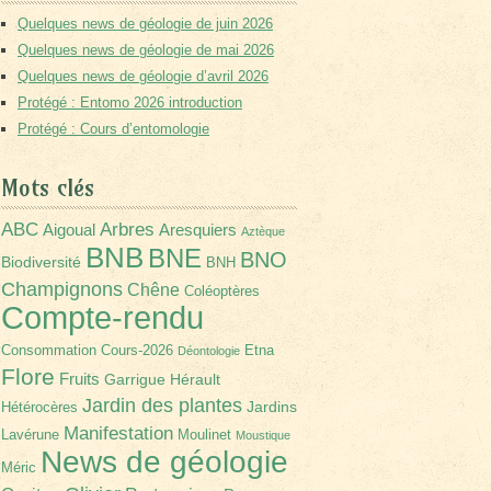
Quelques news de géologie de juin 2026
Quelques news de géologie de mai 2026
Quelques news de géologie d’avril 2026
Protégé : Entomo 2026 introduction
Protégé : Cours d’entomologie
Mots clés
Arbres
ABC
Aigoual
Aresquiers
Aztèque
BNB
BNE
BNO
Biodiversité
BNH
Champignons
Chêne
Coléoptères
Compte-rendu
Consommation
Cours-2026
Etna
Déontologie
Flore
Fruits
Garrigue
Hérault
Jardin des plantes
Jardins
Hétérocères
Manifestation
Lavérune
Moulinet
Moustique
News de géologie
Méric