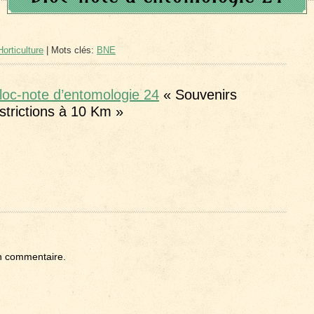
orticulture
| Mots clés:
BNE
loc-note d’entomologie 24
« Souvenirs
strictions à 10 Km »
n commentaire.