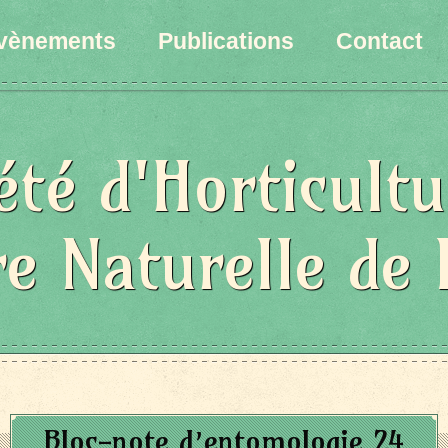
vènements
Publications
Contact
été d'Horticultu
re Naturelle de 
Bloc-note d’entomologie 24