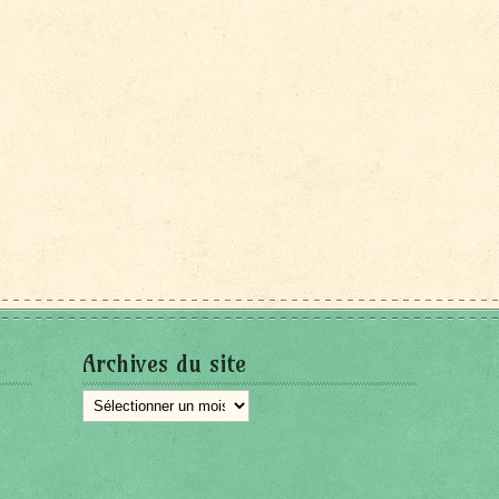
Archives du site
Archives
du
site