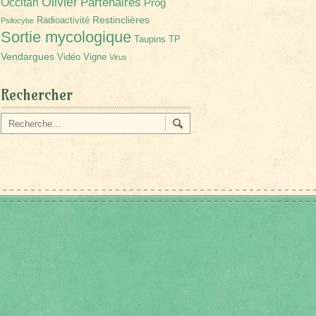
Olivier
Partenaires
Occitan
Prog
Restinclières
Radioactivité
Psilocybe
Sortie mycologique
Taupins
TP
Vendargues
Vidéo
Vigne
Virus
Rechercher