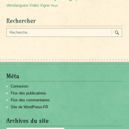
Vendargues
Vidéo
Vigne
Virus
Rechercher
Méta
Connexion
Flux des publications
Flux des commentaires
Site de WordPress-FR
Archives du site