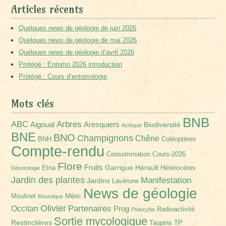
Articles récents
Quelques news de géologie de juin 2026
Quelques news de géologie de mai 2026
Quelques news de géologie d’avril 2026
Protégé : Entomo 2026 introduction
Protégé : Cours d’entomologie
Mots clés
BNB
Arbres
ABC
Aigoual
Aresquiers
Biodiversité
Aztèque
BNE
BNO
Champignons
Chêne
BNH
Coléoptères
Compte-rendu
Consommation
Cours-2026
Flore
Fruits
Garrigue
Hérault
Etna
Hétérocères
Déontologie
Jardin des plantes
Manifestation
Jardins
Lavérune
News de géologie
Moulinet
Méric
Moustique
Olivier
Partenaires
Occitan
Prog
Radioactivité
Psilocybe
Sortie mycologique
Restinclières
Taupins
TP