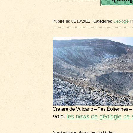
Publié le
: 05/10/2022 |
Catégorie
:
Géologie
| 
Cratère de Vulcano – îles Éoliennes –
Voici
les news de géologie de
Navigation dans les articles