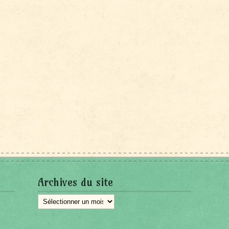
Archives du site
Archives
du
site