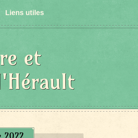
Liens utiles
re et
l'Hérault
e 2022