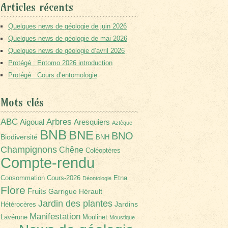
Articles récents
Quelques news de géologie de juin 2026
Quelques news de géologie de mai 2026
Quelques news de géologie d’avril 2026
Protégé : Entomo 2026 introduction
Protégé : Cours d’entomologie
Mots clés
Arbres
ABC
Aigoual
Aresquiers
Aztèque
BNB
BNE
BNO
Biodiversité
BNH
Champignons
Chêne
Coléoptères
Compte-rendu
Consommation
Cours-2026
Etna
Déontologie
Flore
Fruits
Garrigue
Hérault
Jardin des plantes
Jardins
Hétérocères
Manifestation
Lavérune
Moulinet
Moustique