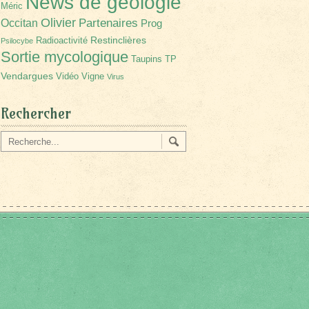
News de géologie
Méric
Olivier
Partenaires
Occitan
Prog
Restinclières
Radioactivité
Psilocybe
Sortie mycologique
Taupins
TP
Vendargues
Vidéo
Vigne
Virus
Rechercher