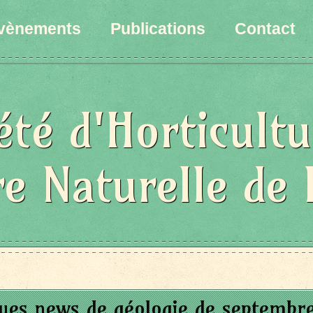
vènements
Publications
Contact
été d'Horticultu
re Naturelle de 
ues news de géologie de septembr