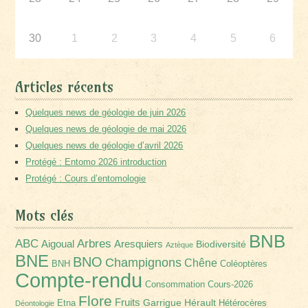
30
1
2
3
4
5
6
Articles récents
Quelques news de géologie de juin 2026
Quelques news de géologie de mai 2026
Quelques news de géologie d’avril 2026
Protégé : Entomo 2026 introduction
Protégé : Cours d’entomologie
Mots clés
BNB
Arbres
ABC
Aigoual
Aresquiers
Biodiversité
Aztèque
BNE
BNO
Champignons
Chêne
BNH
Coléoptères
Compte-rendu
Consommation
Cours-2026
Flore
Fruits
Garrigue
Hérault
Etna
Hétérocères
Déontologie