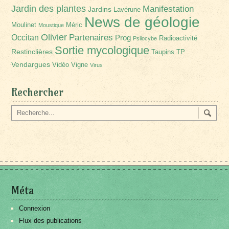
Jardin des plantes
Manifestation
Jardins
Lavérune
News de géologie
Moulinet
Méric
Moustique
Olivier
Partenaires
Occitan
Prog
Radioactivité
Psilocybe
Sortie mycologique
Restinclières
Taupins
TP
Vendargues
Vidéo
Vigne
Virus
Rechercher
Méta
Connexion
Flux des publications