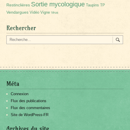
Sortie mycologique
Restinclières
Taupins
TP
Vendargues
Vidéo
Vigne
Virus
Rechercher
Méta
Connexion
Flux des publications
Flux des commentaires
Site de WordPress-FR
Archives du site