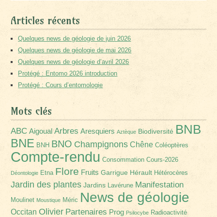
Articles récents
Quelques news de géologie de juin 2026
Quelques news de géologie de mai 2026
Quelques news de géologie d’avril 2026
Protégé : Entomo 2026 introduction
Protégé : Cours d’entomologie
Mots clés
BNB
Arbres
ABC
Aigoual
Aresquiers
Biodiversité
Aztèque
BNE
BNO
Champignons
Chêne
BNH
Coléoptères
Compte-rendu
Consommation
Cours-2026
Flore
Fruits
Garrigue
Hérault
Etna
Hétérocères
Déontologie
Jardin des plantes
Manifestation
Jardins
Lavérune
News de géologie
Moulinet
Méric
Moustique
Olivier
Partenaires
Occitan
Prog
Radioactivité
Psilocybe