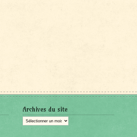
Archives du site
Archives
du
site