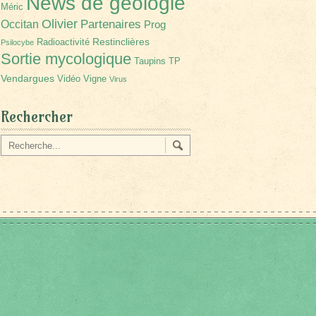
News de géologie
Méric
Olivier
Partenaires
Occitan
Prog
Restinclières
Radioactivité
Psilocybe
Sortie mycologique
Taupins
TP
Vendargues
Vidéo
Vigne
Virus
Rechercher