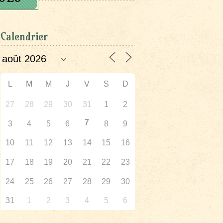
Calendrier
L
M
M
J
V
S
D
27
28
29
30
31
1
2
7
3
4
5
6
8
9
10
11
12
13
14
15
16
17
18
19
20
21
22
23
24
25
26
27
28
29
30
31
1
2
3
4
5
6