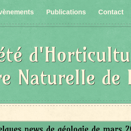
vènements
Publications
Contact
été d'Horticultu
re Naturelle de 
lques news de géologie de mars 