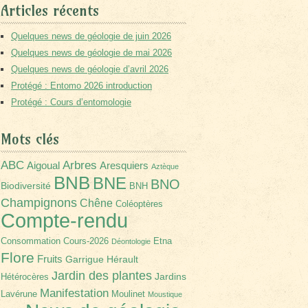
Articles récents
Quelques news de géologie de juin 2026
Quelques news de géologie de mai 2026
Quelques news de géologie d’avril 2026
Protégé : Entomo 2026 introduction
Protégé : Cours d’entomologie
Mots clés
Arbres
ABC
Aigoual
Aresquiers
Aztèque
BNB
BNE
BNO
Biodiversité
BNH
Champignons
Chêne
Coléoptères
Compte-rendu
Consommation
Cours-2026
Etna
Déontologie
Flore
Fruits
Garrigue
Hérault
Jardin des plantes
Jardins
Hétérocères
Manifestation
Lavérune
Moulinet
Moustique