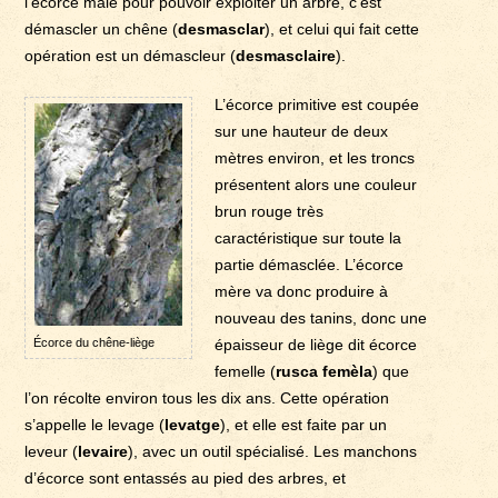
l’écorce mâle pour pouvoir exploiter un arbre, c’est
démascler un chêne (
desmasclar
), et celui qui fait cette
opération est un démascleur (
desmasclaire
).
L’écorce primitive est coupée
sur une hauteur de deux
mètres environ, et les troncs
présentent alors une couleur
brun rouge très
caractéristique sur toute la
partie démasclée. L’écorce
mère va donc produire à
nouveau des tanins, donc une
Écorce du chêne-liège
épaisseur de liège dit écorce
femelle (
rusca femèla
) que
l’on récolte environ tous les dix ans. Cette opération
s’appelle le levage (
levatge
), et elle est faite par un
leveur (
levaire
), avec un outil spécialisé. Les manchons
d’écorce sont entassés au pied des arbres, et