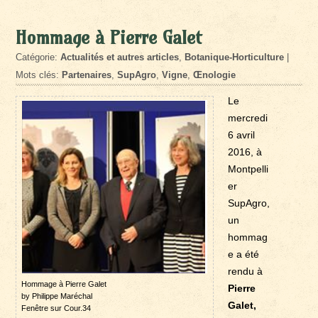
Hommage à Pierre Galet
Catégorie:
Actualités et autres articles
,
Botanique-Horticulture
|
Mots clés:
Partenaires
,
SupAgro
,
Vigne
,
Œnologie
Le
mercredi
6 avril
2016, à
Montpelli
er
SupAgro,
un
hommag
e a été
rendu à
Hommage à Pierre Galet
Pierre
by Philippe Maréchal
Galet,
Fenêtre sur Cour.34