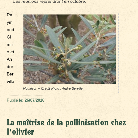
Les réunions reprendront en octobre.
Ra
ym
ond
Gi
mili
o et
An
dré
Ber
villé
Nouaison – Crédit photo : André Bervillé
Publié le:
26/07/2016
La maîtrise de la pollinisation chez
l’olivier