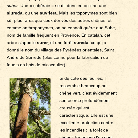
suber
. Une « subéraie » se dit donc en occitan une
siureda
, ou une
suvriera
. Mais les toponymes sont bien
sûr plus rares que ceux dérivés des autres chênes, et
comme anthroponymes, on ne connaît guère que Sube,
nom de famille fréquent en Provence. En catalan, cet
arbre s’appelle
surer
, et une forêt
sureda
, ce qui a
donné le nom du village des Pyrénées orientales, Saint
André de Sorrède (plus connu pour la fabrication de
fouets en bois de micocoulier).
Si du côté des feuilles, il
ressemble beaucoup au
chêne vert, c’est évidemment
son écorce profondément
creusée qui est
caractéristique. Elle est une
excellente protection contre
les incendies : la forêt de
chênes lièges que l’on peut