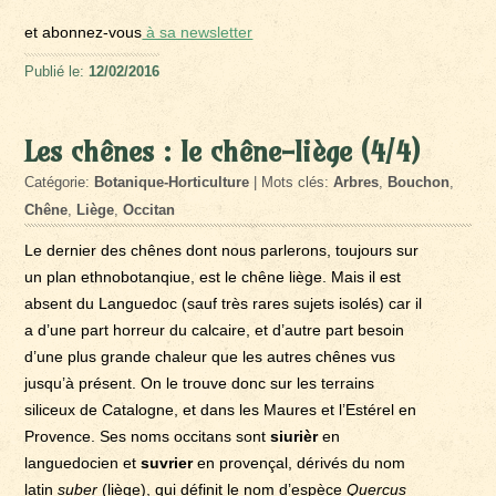
et abonnez-vous
à sa newsletter
Publié le:
12/02/2016
Les chênes : le chêne-liège (4/4)
Catégorie:
Botanique-Horticulture
| Mots clés:
Arbres
,
Bouchon
,
Chêne
,
Liège
,
Occitan
Le dernier des chênes dont nous parlerons, toujours sur
un plan ethnobotanqiue, est le chêne liège. Mais il est
absent du Languedoc (sauf très rares sujets isolés) car il
a d’une part horreur du calcaire, et d’autre part besoin
d’une plus grande chaleur que les autres chênes vus
jusqu’à présent. On le trouve donc sur les terrains
siliceux de Catalogne, et dans les Maures et l’Estérel en
Provence. Ses noms occitans sont
siurièr
en
languedocien et
suvrier
en provençal, dérivés du nom
latin
suber
(liège), qui définit le nom d’espèce
Quercus