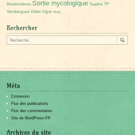
Sortie mycologique
Restinclières
Taupins
TP
Vendargues
Vidéo
Vigne
Virus
Rechercher
Méta
Connexion
Flux des publications
Flux des commentaires
Site de WordPress-FR
Archives du site