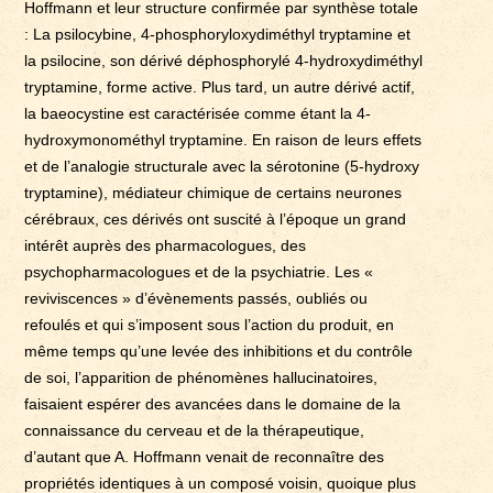
Hoffmann et leur structure confirmée par synthèse totale
: La psilocybine, 4-phosphoryloxydiméthyl tryptamine et
la psilocine, son dérivé déphosphorylé 4-hydroxydiméthyl
tryptamine, forme active. Plus tard, un autre dérivé actif,
la baeocystine est caractérisée comme étant la 4-
hydroxymonométhyl tryptamine. En raison de leurs effets
et de l’analogie structurale avec la sérotonine (5-hydroxy
tryptamine), médiateur chimique de certains neurones
cérébraux, ces dérivés ont suscité à l’époque un grand
intérêt auprès des pharmacologues, des
psychopharmacologues et de la psychiatrie. Les «
reviviscences » d’évènements passés, oubliés ou
refoulés et qui s’imposent sous l’action du produit, en
même temps qu’une levée des inhibitions et du contrôle
de soi, l’apparition de phénomènes hallucinatoires,
faisaient espérer des avancées dans le domaine de la
connaissance du cerveau et de la thérapeutique,
d’autant que A. Hoffmann venait de reconnaître des
propriétés identiques à un composé voisin, quoique plus