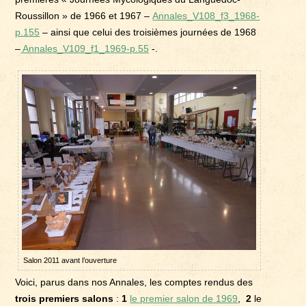
Roussillon » de 1966 et 1967 –
Annales_V108_f3_1968-
p.155
– ainsi que celui des troisièmes journées de 1968
–
Annales_V109_f1_1969-p.55
-.
Salon 2011 avant l’ouverture
Voici, parus dans nos Annales, les comptes rendus des
trois premiers salons
:
1
le premier salon de 1969
,
2
le