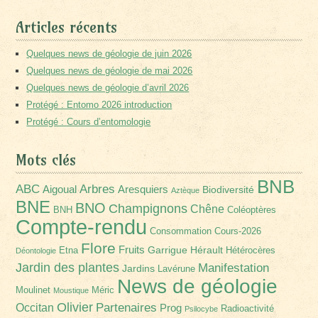
Articles récents
Quelques news de géologie de juin 2026
Quelques news de géologie de mai 2026
Quelques news de géologie d’avril 2026
Protégé : Entomo 2026 introduction
Protégé : Cours d’entomologie
Mots clés
BNB
Arbres
ABC
Aigoual
Aresquiers
Biodiversité
Aztèque
BNE
BNO
Champignons
Chêne
BNH
Coléoptères
Compte-rendu
Consommation
Cours-2026
Flore
Fruits
Garrigue
Hérault
Etna
Hétérocères
Déontologie
Jardin des plantes
Manifestation
Jardins
Lavérune
News de géologie
Moulinet
Méric
Moustique
Olivier
Partenaires
Occitan
Prog
Radioactivité
Psilocybe