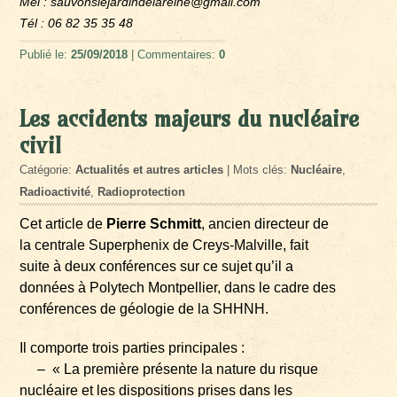
Mel : sauvonslejardindelareine@gmail.com
Tél : 06 82 35 35 48
Publié le:
25/09/2018
| Commentaires:
0
Les accidents majeurs du nucléaire
civil
Catégorie:
Actualités et autres articles
| Mots clés:
Nucléaire
,
Radioactivité
,
Radioprotection
Cet article de
Pierre Schmitt
, ancien directeur de
la centrale Superphenix de Creys-Malville, fait
suite à deux conférences sur ce sujet qu’il a
données à Polytech Montpellier, dans le cadre des
conférences de géologie de la SHHNH.
Il comporte trois parties principales :
– « La première présente la nature du risque
nucléaire et les dispositions prises dans les