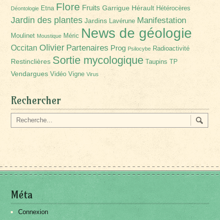
Flore
Fruits
Garrigue
Hérault
Etna
Hétérocères
Déontologie
Jardin des plantes
Manifestation
Jardins
Lavérune
News de géologie
Moulinet
Méric
Moustique
Olivier
Partenaires
Occitan
Prog
Radioactivité
Psilocybe
Sortie mycologique
Restinclières
Taupins
TP
Vendargues
Vidéo
Vigne
Virus
Rechercher
Méta
Connexion