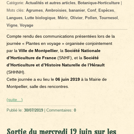
Catégorie:
Actualités et autres articles
,
Botanique-Horticulture
|
Mots clés:
Agrumes
,
Ambroisies
,
bananier
,
Conf
,
Espèces
,
Langues
,
Lutte biologique
,
Méric
,
Olivier
,
Pollen
,
Tournesol
,
Vigne
,
Voyage
Compte rendu des communications présentées lors de la
journée « Plantes en voyage » organisée conjointement
par la
Ville de Montpellier
, la
Société Nationale
d’Horticulture de France
(SNHF), et la
Société
d’Horticulture et d’Histoire Naturelle de l’Hérault
(SHHNH).
Cette journée a eu lieu le
06 juin 2019
à la Mairie de
Montpellier, salle des rencontres.
(suite…)
Publié le:
30/07/2019
| Commentaires:
0
Sortie du mercredi 19 juin sur les