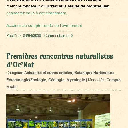
membre fondateur d
‘Oc’Nat
et la
Mairie de Montpellier,
connectez vous à cet évènement
.
Accéder au compte rendu de l’évènement
Publié le:
24/04/2019
| Commentaires:
0
Premières rencontres naturalistes
d’Oc’Nat
Catégorie:
Actualités et autres articles
,
Botanique-Horticulture
,
Entomologie/Zoologie
,
Géologie
,
Mycologie
| Mots clés:
Compte-
rendu