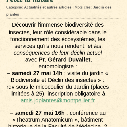
Catégorie:
Actualités et autres articles
| Mots clés:
Jardin des
plantes
Découvrir l’immense biodiversité des
insectes, leur rôle considérable dans le
fonctionnement des écosystèmes, les
services qu’ils nous rendent,
et les
conséquences de leur déclin actuel
,
avec
Pr. Gérard Duvallet
,
entomologiste :
– samedi 27 mai 14h
: visite du jardin «
Biodiversité et Déclin des insectes » :
rdv sous le micocoulier du Jardin (places
limitées à 25), inscription obligatoire à
amis.jdplantes@montpellier.fr
– s
amedi 27 mai 16h
: conférence au
«Theatrum Anatomicum », bâtiment
historique de la Faculté de Médecine, 2