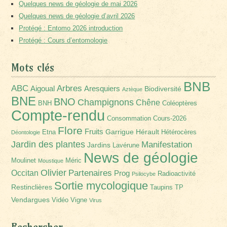
Quelques news de géologie de mai 2026
Quelques news de géologie d’avril 2026
Protégé : Entomo 2026 introduction
Protégé : Cours d’entomologie
Mots clés
BNB
Arbres
ABC
Aigoual
Aresquiers
Biodiversité
Aztèque
BNE
BNO
Champignons
Chêne
BNH
Coléoptères
Compte-rendu
Consommation
Cours-2026
Flore
Fruits
Garrigue
Hérault
Etna
Hétérocères
Déontologie
Jardin des plantes
Manifestation
Jardins
Lavérune
News de géologie
Moulinet
Méric
Moustique
Olivier
Partenaires
Occitan
Prog
Radioactivité
Psilocybe
Sortie mycologique
Restinclières
Taupins
TP
Vendargues
Vidéo
Vigne
Virus