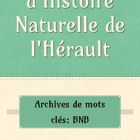
d'Histoire
Naturelle de
l'Hérault
Archives de mots
clés:
BNB