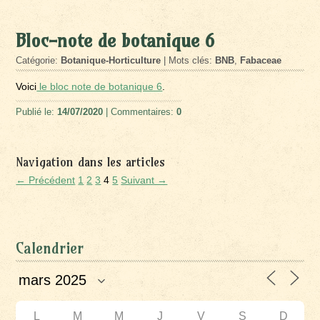
Bloc-note de botanique 6
Catégorie:
Botanique-Horticulture
| Mots clés:
BNB
,
Fabaceae
Voici
le bloc note de botanique 6
.
Publié le:
14/07/2020
| Commentaires:
0
Navigation dans les articles
← Précédent
1
2
3
4
5
Suivant →
Calendrier
L
M
M
J
V
S
D