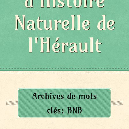
d'Histoire
Naturelle de
l'Hérault
Archives de mots
clés:
BNB