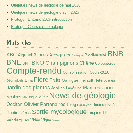
Quelques news de géologie de mai 2026
Quelques news de géologie d’avril 2026
Protégé : Entomo 2026 introduction
Protégé : Cours d’entomologie
Mots clés
BNB
Arbres
ABC
Aigoual
Aresquiers
Biodiversité
Aztèque
BNE
BNO
Champignons
Chêne
BNH
Coléoptères
Compte-rendu
Consommation
Cours-2026
Flore
Fruits
Garrigue
Hérault
Etna
Hétérocères
Déontologie
Jardin des plantes
Manifestation
Jardins
Lavérune
News de géologie
Moulinet
Méric
Moustique
Olivier
Partenaires
Occitan
Prog
Radioactivité
Psilocybe
Sortie mycologique
Restinclières
Taupins
TP
Vendargues
Vidéo
Vigne
Virus