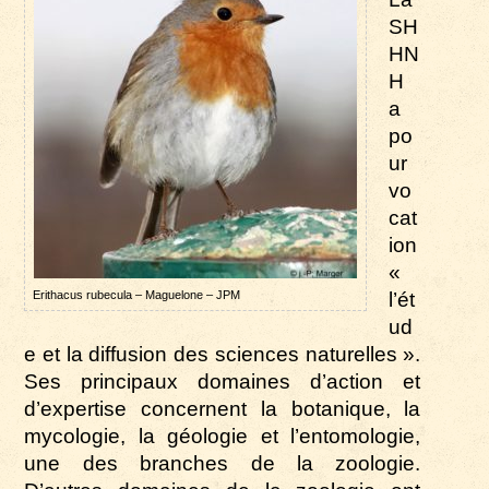
SH
HN
H
a
po
ur
vo
cat
ion
«
Erithacus rubecula – Maguelone – JPM
l’ét
ud
e et la diffusion des sciences naturelles ».
Ses principaux domaines d’action et
d’expertise concernent la botanique, la
mycologie, la géologie
et l’entomologie,
une des branches de la zoologie.