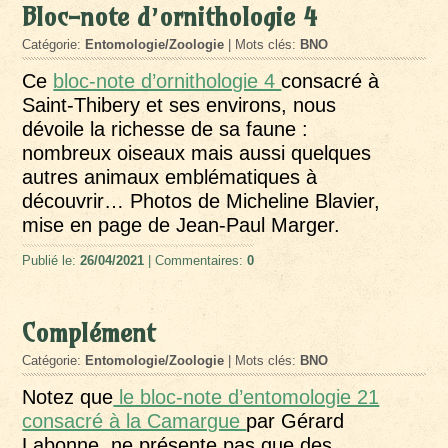
Bloc-note d’ornithologie 4
Catégorie:
Entomologie/Zoologie
| Mots clés:
BNO
Ce
bloc-note d’ornithologie 4
consacré à
Saint-Thibery et ses environs, nous
dévoile la richesse de sa faune :
nombreux oiseaux mais aussi quelques
autres animaux emblématiques à
découvrir… Photos de Micheline Blavier,
mise en page de Jean-Paul Marger.
Publié le:
26/04/2021
| Commentaires:
0
Complément
Catégorie:
Entomologie/Zoologie
| Mots clés:
BNO
Notez que
le bloc-note d’entomologie 21
consacré à la Camargue
par Gérard
Labonne, ne présente pas que des