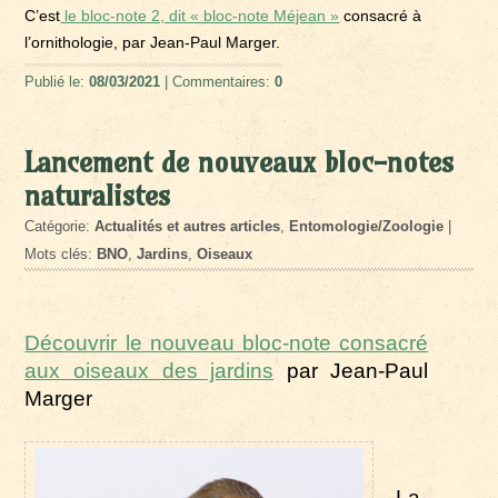
C’est
le bloc-note 2, dit « bloc-note Méjean »
consacré à
l’ornithologie, par Jean-Paul Marger.
Publié le:
08/03/2021
| Commentaires:
0
Lancement de nouveaux bloc-notes
naturalistes
Catégorie:
Actualités et autres articles
,
Entomologie/Zoologie
|
Mots clés:
BNO
,
Jardins
,
Oiseaux
Découvrir le nouveau bloc-note consacré
aux oiseaux des jardins
par Jean-Paul
Marger
La