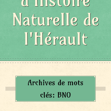
d'Histoire
Naturelle de
l'Hérault
Archives de mots
clés:
BNO