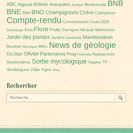
BNB
Arbres
ABC
Aigoual
Aresquiers
Biodiversité
Aztèque
BNE
BNO
Champignons
Chêne
BNH
Coléoptères
Compte-rendu
Consommation
Cours-2026
Flore
Fruits
Garrigue
Hérault
Etna
Hétérocères
Déontologie
Jardin des plantes
Manifestation
Jardins
Lavérune
News de géologie
Moulinet
Méric
Moustique
Olivier
Partenaires
Occitan
Prog
Radioactivité
Psilocybe
Sortie mycologique
Restinclières
Taupins
TP
Vendargues
Vidéo
Vigne
Virus
Rechercher