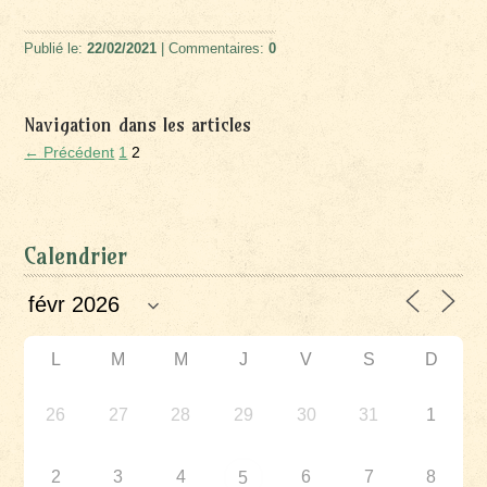
Publié le:
22/02/2021
| Commentaires:
0
Navigation dans les articles
← Précédent
1
2
Calendrier
L
M
M
J
V
S
D
26
27
28
29
30
31
1
2
3
4
6
7
8
5