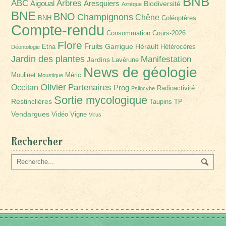
BNB
Arbres
ABC
Aigoual
Aresquiers
Biodiversité
Aztèque
BNE
BNO
Champignons
Chêne
BNH
Coléoptères
Compte-rendu
Consommation
Cours-2026
Flore
Fruits
Garrigue
Hérault
Etna
Hétérocères
Déontologie
Jardin des plantes
Manifestation
Jardins
Lavérune
News de géologie
Moulinet
Méric
Moustique
Olivier
Partenaires
Occitan
Prog
Radioactivité
Psilocybe
Sortie mycologique
Restinclières
Taupins
TP
Vendargues
Vidéo
Vigne
Virus
Rechercher