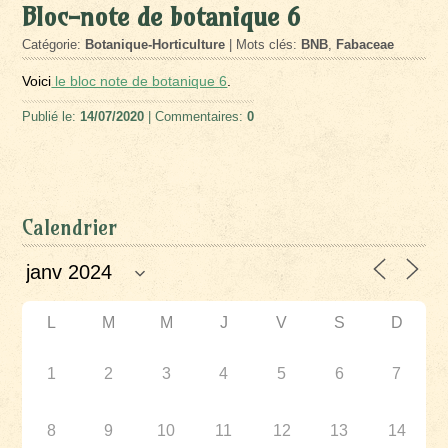
Bloc-note de botanique 6
Catégorie:
Botanique-Horticulture
| Mots clés:
BNB
,
Fabaceae
Voici
le bloc note de botanique 6
.
Publié le:
14/07/2020
| Commentaires:
0
Calendrier
L
M
M
J
V
S
D
1
2
3
4
5
6
7
8
9
10
11
12
13
14