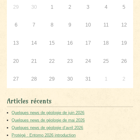
29
30
1
2
3
4
5
6
7
8
9
10
11
12
13
14
15
16
17
18
19
20
21
22
23
24
25
26
27
28
29
30
31
1
2
Articles récents
Quelques news de géologie de juin 2026
Quelques news de géologie de mai 2026
Quelques news de géologie d’avril 2026
Protégé : Entomo 2026 introduction