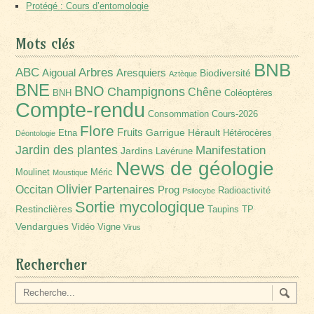
Protégé : Cours d’entomologie
Mots clés
BNB
Arbres
ABC
Aigoual
Aresquiers
Biodiversité
Aztèque
BNE
BNO
Champignons
Chêne
BNH
Coléoptères
Compte-rendu
Consommation
Cours-2026
Flore
Fruits
Garrigue
Hérault
Etna
Hétérocères
Déontologie
Jardin des plantes
Manifestation
Jardins
Lavérune
News de géologie
Moulinet
Méric
Moustique
Olivier
Partenaires
Occitan
Prog
Radioactivité
Psilocybe
Sortie mycologique
Restinclières
Taupins
TP
Vendargues
Vidéo
Vigne
Virus
Rechercher