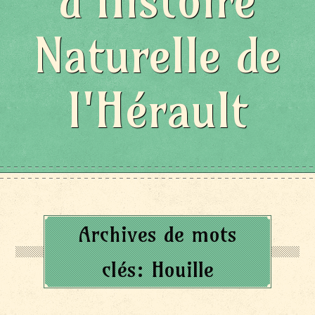
d'Histoire
Naturelle de
l'Hérault
Archives de mots
clés:
Houille