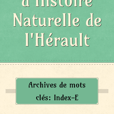
d'Histoire
Naturelle de
l'Hérault
Archives de mots
clés:
Index-E