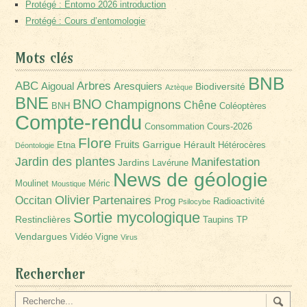
Protégé : Entomo 2026 introduction
Protégé : Cours d’entomologie
Mots clés
BNB
Arbres
ABC
Aigoual
Aresquiers
Biodiversité
Aztèque
BNE
BNO
Champignons
Chêne
BNH
Coléoptères
Compte-rendu
Consommation
Cours-2026
Flore
Fruits
Garrigue
Hérault
Etna
Hétérocères
Déontologie
Jardin des plantes
Manifestation
Jardins
Lavérune
News de géologie
Moulinet
Méric
Moustique
Olivier
Partenaires
Occitan
Prog
Radioactivité
Psilocybe
Sortie mycologique
Restinclières
Taupins
TP
Vendargues
Vidéo
Vigne
Virus
Rechercher