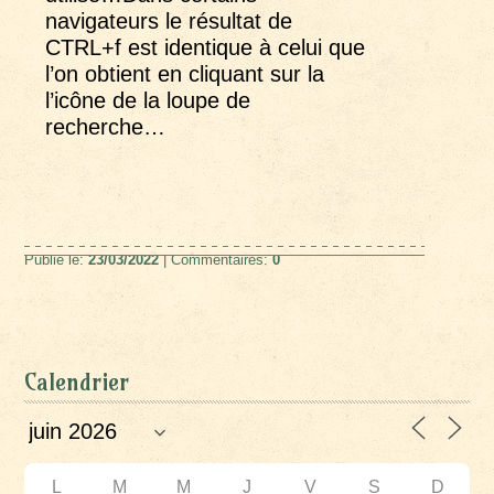
navigateurs le résultat de
CTRL+f est identique à celui que
l’on obtient en cliquant sur la
l’icône de la loupe de
recherche…
Publié le:
23/03/2022
| Commentaires:
0
Calendrier
L
M
M
J
V
S
D