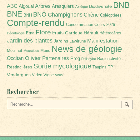
BNB
Arbres
ABC
Aigoual
Aresquiers
Biodiversité
Aztèque
BNE
BNO
Champignons
Chêne
BNH
Coléoptères
Compte-rendu
Consommation
Cours-2026
Flore
Fruits
Garrigue
Hérault
Etna
Hétérocères
Déontologie
Jardin des plantes
Manifestation
Jardins
Lavérune
News de géologie
Moulinet
Méric
Moustique
Olivier
Partenaires
Occitan
Prog
Radioactivité
Psilocybe
Sortie mycologique
Restinclières
Taupins
TP
Vendargues
Vidéo
Vigne
Virus
Rechercher