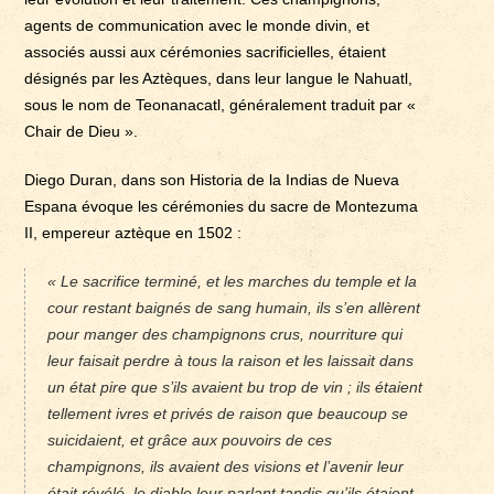
agents de communication avec le monde divin, et
associés aussi aux cérémonies sacrificielles, étaient
désignés par les Aztèques, dans leur langue le Nahuatl,
sous le nom de Teonanacatl, généralement traduit par «
Chair de Dieu ».
Diego Duran, dans son Historia de la Indias de Nueva
Espana évoque les cérémonies du sacre de Montezuma
II, empereur aztèque en 1502 :
« Le sacrifice terminé, et les marches du temple et la
cour restant baignés de sang humain, ils s’en allèrent
pour manger des champignons crus, nourriture qui
leur faisait perdre à tous la raison et les laissait dans
un état pire que s’ils avaient bu trop de vin ; ils étaient
tellement ivres et privés de raison que beaucoup se
suicidaient, et grâce aux pouvoirs de ces
champignons, ils avaient des visions et l’avenir leur
était révélé, le diable leur parlant tandis qu’ils étaient