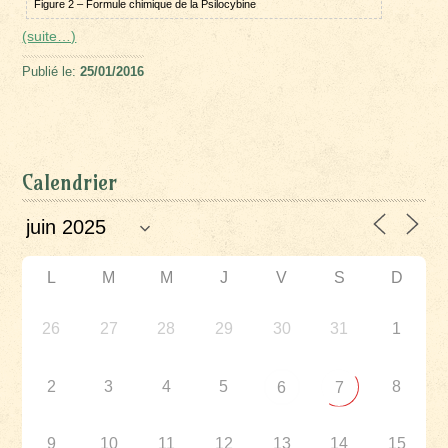
Figure 2 – Formule chimique de la Psilocybine
(suite…)
Publié le:
25/01/2016
Calendrier
L
M
M
J
V
S
D
26
27
28
29
30
31
1
2
3
4
5
8
6
7
9
10
11
12
13
14
15