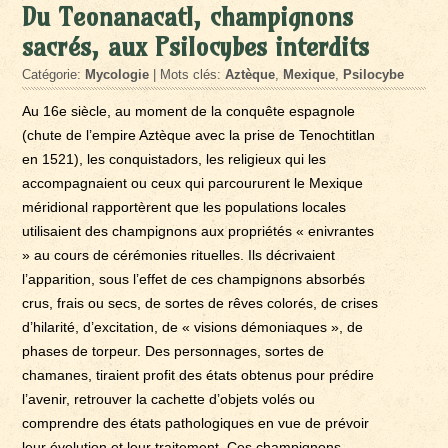
Du Teonanacatl, champignons
sacrés, aux Psilocybes interdits
Catégorie:
Mycologie
| Mots clés:
Aztèque
,
Mexique
,
Psilocybe
Au 16e siècle, au moment de la conquête espagnole
(chute de l’empire Aztèque avec la prise de Tenochtitlan
en 1521), les conquistadors, les religieux qui les
accompagnaient ou ceux qui parcoururent le Mexique
méridional rapportèrent que les populations locales
utilisaient des champignons aux propriétés « enivrantes
» au cours de cérémonies rituelles. Ils décrivaient
l’apparition, sous l’effet de ces champignons absorbés
crus, frais ou secs, de sortes de rêves colorés, de crises
d’hilarité, d’excitation, de « visions démoniaques », de
phases de torpeur. Des personnages, sortes de
chamanes, tiraient profit des états obtenus pour prédire
l’avenir, retrouver la cachette d’objets volés ou
comprendre des états pathologiques en vue de prévoir
leur évolution et leur traitement. Ces champignons,