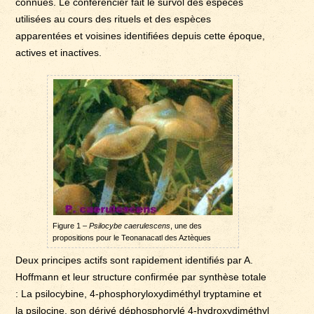
connues. Le conférencier fait le survol des espèces
utilisées au cours des rituels et des espèces
apparentées et voisines identifiées depuis cette époque,
actives et inactives.
Figure 1 –
Psilocybe caerulescens
, une des
propositions pour le Teonanacatl des Aztèques
Deux principes actifs sont rapidement identifiés par A.
Hoffmann et leur structure confirmée par synthèse totale
: La psilocybine, 4-phosphoryloxydiméthyl tryptamine et
la psilocine, son dérivé déphosphorylé 4-hydroxydiméthyl