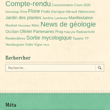
Compte-rendu
Consommation
Cours-2026
Flore
Fruits
Garrigue
Hérault
Etna
Hétérocères
Déontologie
Jardin des plantes
Manifestation
Jardins
Lavérune
News de géologie
Moulinet
Méric
Moustique
Olivier
Partenaires
Occitan
Prog
Radioactivité
Psilocybe
Sortie mycologique
Restinclières
Taupins
TP
Vendargues
Vidéo
Vigne
Virus
Rechercher
Méta