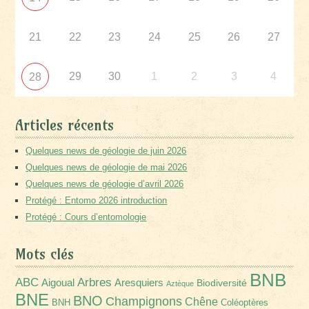
21
22
23
24
25
26
27
29
30
1
2
3
4
28
Articles récents
Quelques news de géologie de juin 2026
Quelques news de géologie de mai 2026
Quelques news de géologie d’avril 2026
Protégé : Entomo 2026 introduction
Protégé : Cours d’entomologie
Mots clés
BNB
Arbres
ABC
Aigoual
Aresquiers
Biodiversité
Aztèque
BNE
BNO
Champignons
Chêne
BNH
Coléoptères