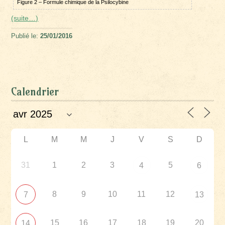
Figure 2 – Formule chimique de la Psilocybine
(suite…)
Publié le:
25/01/2016
Calendrier
L
M
M
J
V
S
D
31
1
2
3
5
4
6
8
9
10
11
12
7
13
15
16
17
18
19
20
14