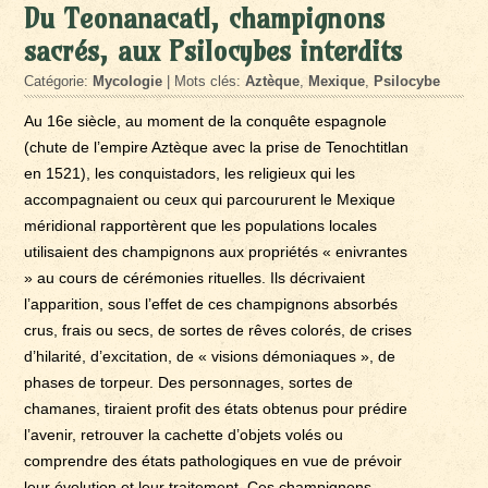
Du Teonanacatl, champignons
sacrés, aux Psilocybes interdits
Catégorie:
Mycologie
| Mots clés:
Aztèque
,
Mexique
,
Psilocybe
Au 16e siècle, au moment de la conquête espagnole
(chute de l’empire Aztèque avec la prise de Tenochtitlan
en 1521), les conquistadors, les religieux qui les
accompagnaient ou ceux qui parcoururent le Mexique
méridional rapportèrent que les populations locales
utilisaient des champignons aux propriétés « enivrantes
» au cours de cérémonies rituelles. Ils décrivaient
l’apparition, sous l’effet de ces champignons absorbés
crus, frais ou secs, de sortes de rêves colorés, de crises
d’hilarité, d’excitation, de « visions démoniaques », de
phases de torpeur. Des personnages, sortes de
chamanes, tiraient profit des états obtenus pour prédire
l’avenir, retrouver la cachette d’objets volés ou
comprendre des états pathologiques en vue de prévoir
leur évolution et leur traitement. Ces champignons,