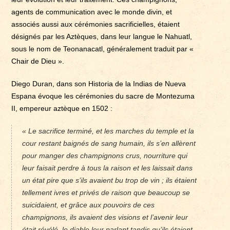
agents de communication avec le monde divin, et
associés aussi aux cérémonies sacrificielles, étaient
désignés par les Aztèques, dans leur langue le Nahuatl,
sous le nom de Teonanacatl, généralement traduit par «
Chair de Dieu ».
Diego Duran, dans son Historia de la Indias de Nueva
Espana évoque les cérémonies du sacre de Montezuma
II, empereur aztèque en 1502 :
« Le sacrifice terminé, et les marches du temple et la
cour restant baignés de sang humain, ils s’en allèrent
pour manger des champignons crus, nourriture qui
leur faisait perdre à tous la raison et les laissait dans
un état pire que s’ils avaient bu trop de vin ; ils étaient
tellement ivres et privés de raison que beaucoup se
suicidaient, et grâce aux pouvoirs de ces
champignons, ils avaient des visions et l’avenir leur
était révélé, le diable leur parlant tandis qu’ils étaient