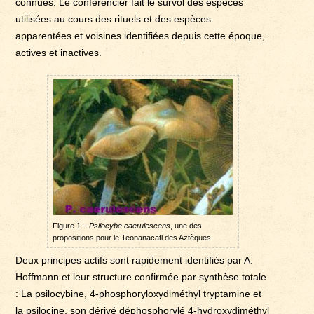
connues. Le conférencier fait le survol des espèces
utilisées au cours des rituels et des espèces
apparentées et voisines identifiées depuis cette époque,
actives et inactives.
Figure 1 –
Psilocybe caerulescens
, une des
propositions pour le Teonanacatl des Aztèques
Deux principes actifs sont rapidement identifiés par A.
Hoffmann et leur structure confirmée par synthèse totale
: La psilocybine, 4-phosphoryloxydiméthyl tryptamine et
la psilocine, son dérivé déphosphorylé 4-hydroxydiméthyl