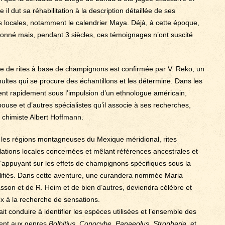
l dut sa réhabilitation à la description détaillée de ses
ns locales, notamment le calendrier Maya. Déjà, à cette époque,
pçonné mais, pendant 3 siècles, ces témoignages n’ont suscité
e de rites à base de champignons est confirmée par V. Reko, un
hultes qui se procure des échantillons et les détermine. Dans les
nt rapidement sous l’impulsion d’un ethnologue américain,
se et d’autres spécialistes qu’il associe à ses recherches,
chimiste Albert Hoffmann.
s les régions montagneuses du Mexique méridional, rites
ulations locales concernées et mêlant références ancestrales et
 s’appuyant sur les effets de champignons spécifiques sous la
alifiés. Dans cette aventure, une curandera nommée Maria
asson et de R. Heim et de bien d’autres, deviendra célèbre et
x à la recherche de sensations.
t conduire à identifier les espèces utilisées et l’ensemble des
ment aux genres
Bolbitius
,
Conocybe
,
Panaeolus
,
Stropharia
, et