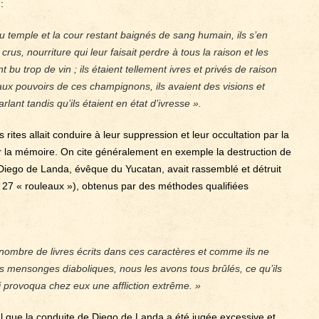
:
du temple et la cour restant baignés de sang humain, ils s’en
s, nourriture qui leur faisait perdre à tous la raison et les
nt bu trop de vin ; ils étaient tellement ivres et privés de raison
aux pouvoirs de ces champignons, ils avaient des visions et
parlant tandis qu’ils étaient en état d’ivresse ».
ites allait conduire à leur suppression et leur occultation par la
ir la mémoire. On cite généralement en exemple la destruction de
 Diego de Landa, évêque du Yucatan, avait rassemblé et détruit
t 27 « rouleaux »), obtenus par des méthodes qualifiées
ombre de livres écrits dans ces caractères et comme ils ne
s mensonges diaboliques, nous les avons tous brûlés, ce qu’ils
i provoqua chez eux une affliction extrême. »
 tel que la conduite de Diego de Landa a été jugée excessive et