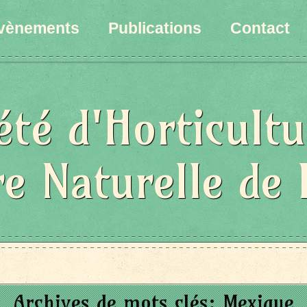
vènements
Publications
Contact
été d'Horticultu
re Naturelle de 
Archives de mots clés:
Mexique