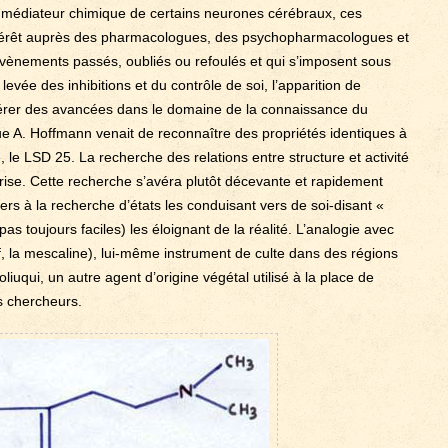
, médiateur chimique de certains neurones cérébraux, ces
intérêt auprès des pharmacologues, des psychopharmacologues et
’évènements passés, oubliés ou refoulés et qui s’imposent sous
evée des inhibitions et du contrôle de soi, l’apparition de
pérer des avancées dans le domaine de la connaissance du
ue A. Hoffmann venait de reconnaître des propriétés identiques à
le LSD 25. La recherche des relations entre structure et activité
ise. Cette recherche s’avéra plutôt décevante et rapidement
rs à la recherche d’états les conduisant vers de soi-disant «
pas toujours faciles) les éloignant de la réalité. L’analogie avec
tif, la mescaline), lui-même instrument de culte dans des régions
iuqui, un autre agent d’origine végétal utilisé à la place de
s chercheurs.