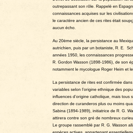
outrepassant son rôle. Rappelé en Espagne i
connaissances acquises sur les civilisatio
le caractère ancien de ces rites était sou
aucun écho.
Au 20ème siècle, la persistance au Mexiqu
autrichien, puis par un botaniste, R. E. Sc
années 1950, les connaissances progresse
R. Gordon Wasson (1898-1986), de son épou
notamment le mycologue Roger Heim et le 
La persistance de rites est confirmée dan
variables selon l’origine ethnique des pop
influences d’origine catholique, mais tous
direction de curanderos plus ou moins qu
Sabina (1894-1989), initiatrice de R. G. W
attirera contre son gré de nombreux curieu
Le groupe rassemblé par R. G. Wasson allai
espèces actives, appartenant essentielle