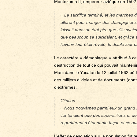
Montezuma II, empereur aztèque en 1502 
« Le sacrifice terminé, et les marches 
allèrent pour manger des champignons cru
laissait dans un état pire que s’ils avaie
que beaucoup se suicidaient, et grâce 
l’avenir leur était révélé, le diable leur 
Le caractère « démoniaque » attribué à ces r
destruction de tout ce qui pouvait mainten
Mani dans le Yucatan le 12 juillet 1562 où
des milliers d’idoles et de documents (don
d’extrêmes.
Citation :
« Nous trouvâmes parmi eux un grand n
contenaient que des superstitions et de
regrettèrent d’étonnante façon et ce qu
L’effet de désolation sur la population fût