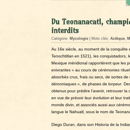
Du Teonanacatl, champig
interdits
Catégorie:
Mycologie
| Mots clés:
Aztèque
,
M
Au 16e siècle, au moment de la conquête e
Tenochtitlan en 1521), les conquistadors, 
Mexique méridional rapportèrent que les po
enivrantes » au cours de cérémonies rituell
absorbés crus, frais ou secs, de sortes de rê
démoniaques », de phases de torpeur. Des 
obtenus pour prédire l’avenir, retrouver l
en vue de prévoir leur évolution et leur 
monde divin, et associés aussi aux cérémoni
langue le Nahuatl, sous le nom de Teonana
Diego Duran, dans son Historia de la Ind