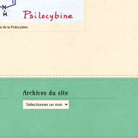
e de la Psilocybine
Archives du site
Archives
du
site