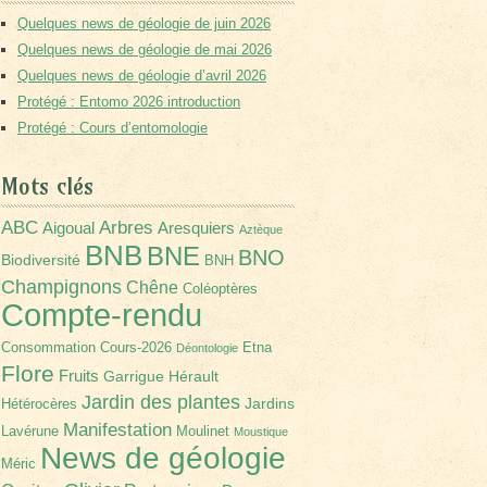
Quelques news de géologie de juin 2026
Quelques news de géologie de mai 2026
Quelques news de géologie d’avril 2026
Protégé : Entomo 2026 introduction
Protégé : Cours d’entomologie
Mots clés
Arbres
ABC
Aigoual
Aresquiers
Aztèque
BNB
BNE
BNO
Biodiversité
BNH
Champignons
Chêne
Coléoptères
Compte-rendu
Consommation
Cours-2026
Etna
Déontologie
Flore
Fruits
Garrigue
Hérault
Jardin des plantes
Jardins
Hétérocères
Manifestation
Lavérune
Moulinet
Moustique
News de géologie
Méric