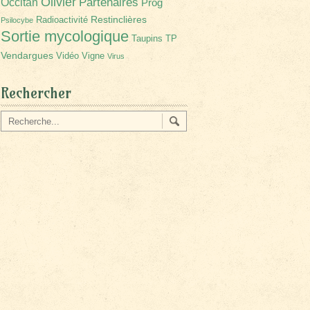
Olivier
Partenaires
Occitan
Prog
Restinclières
Radioactivité
Psilocybe
Sortie mycologique
Taupins
TP
Vendargues
Vidéo
Vigne
Virus
Rechercher