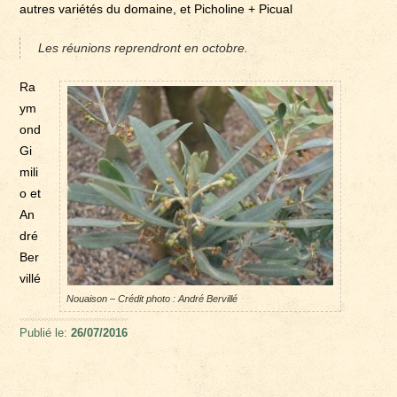
autres variétés du domaine, et Picholine + Picual
Les réunions reprendront en octobre.
Ra
ym
ond
Gi
mili
o et
An
dré
Ber
villé
Nouaison – Crédit photo : André Bervillé
Publié le:
26/07/2016