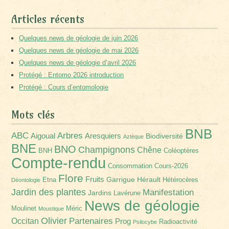
Articles récents
Quelques news de géologie de juin 2026
Quelques news de géologie de mai 2026
Quelques news de géologie d’avril 2026
Protégé : Entomo 2026 introduction
Protégé : Cours d’entomologie
Mots clés
BNB
Arbres
ABC
Aigoual
Aresquiers
Biodiversité
Aztèque
BNE
BNO
Champignons
Chêne
BNH
Coléoptères
Compte-rendu
Consommation
Cours-2026
Flore
Fruits
Garrigue
Hérault
Etna
Hétérocères
Déontologie
Jardin des plantes
Manifestation
Jardins
Lavérune
News de géologie
Moulinet
Méric
Moustique
Olivier
Partenaires
Occitan
Prog
Radioactivité
Psilocybe