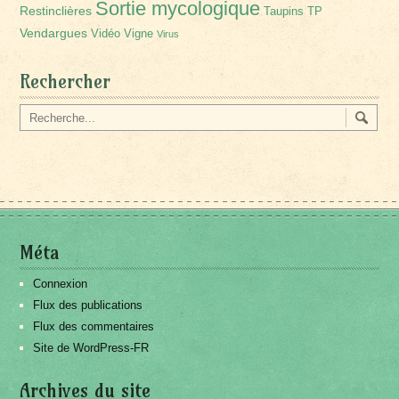
Sortie mycologique
Restinclières
Taupins
TP
Vendargues
Vidéo
Vigne
Virus
Rechercher
Méta
Connexion
Flux des publications
Flux des commentaires
Site de WordPress-FR
Archives du site