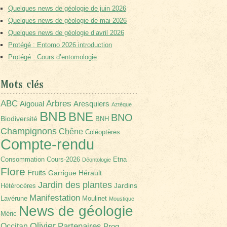
Quelques news de géologie de juin 2026
Quelques news de géologie de mai 2026
Quelques news de géologie d’avril 2026
Protégé : Entomo 2026 introduction
Protégé : Cours d’entomologie
Mots clés
Arbres
ABC
Aigoual
Aresquiers
Aztèque
BNB
BNE
BNO
Biodiversité
BNH
Champignons
Chêne
Coléoptères
Compte-rendu
Consommation
Cours-2026
Etna
Déontologie
Flore
Fruits
Garrigue
Hérault
Jardin des plantes
Jardins
Hétérocères
Manifestation
Lavérune
Moulinet
Moustique
News de géologie
Méric
Olivier
Partenaires
Occitan
Prog