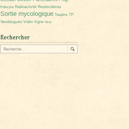
Restinclières
Radioactivité
Psilocybe
Sortie mycologique
Taupins
TP
Vendargues
Vidéo
Vigne
Virus
Rechercher