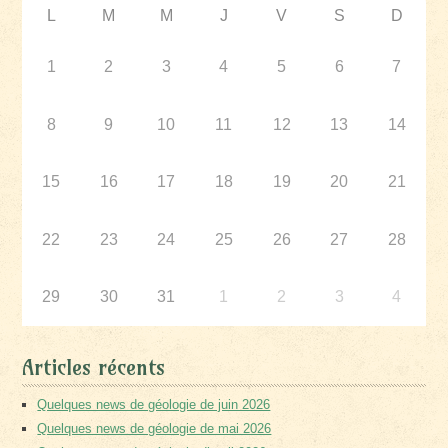
L
M
M
J
V
S
D
1
2
3
4
5
6
7
8
9
10
11
12
13
14
15
16
17
18
19
20
21
22
23
24
25
26
27
28
29
30
31
1
2
3
4
Articles récents
Quelques news de géologie de juin 2026
Quelques news de géologie de mai 2026