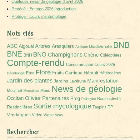
Quelques news de géologie d’avril 2026
Protégé : Entomo 2026 introduction
Protégé : Cours d’entomologie
Mots clés
BNB
Arbres
ABC
Aigoual
Aresquiers
Biodiversité
Aztèque
BNE
BNO
Champignons
Chêne
BNH
Coléoptères
Compte-rendu
Consommation
Cours-2026
Flore
Fruits
Garrigue
Hérault
Etna
Hétérocères
Déontologie
Jardin des plantes
Manifestation
Jardins
Lavérune
News de géologie
Moulinet
Méric
Moustique
Olivier
Partenaires
Occitan
Prog
Radioactivité
Psilocybe
Sortie mycologique
Restinclières
Taupins
TP
Vendargues
Vidéo
Vigne
Virus
Rechercher