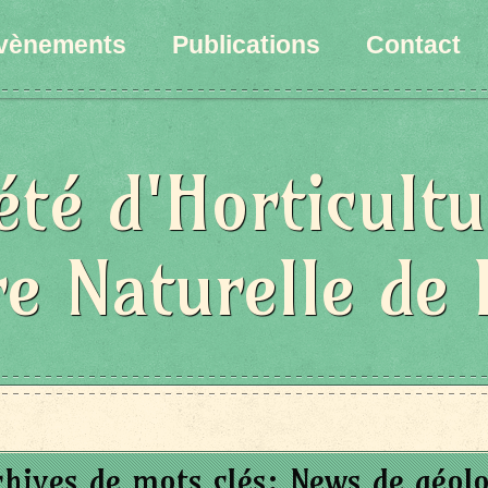
vènements
Publications
Contact
été d'Horticultu
re Naturelle de 
chives de mots clés:
News de géolo