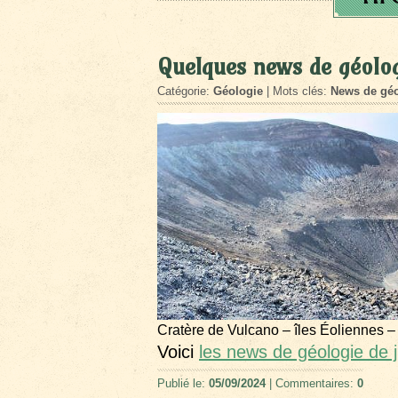
Quelques news de géologi
Catégorie:
Géologie
| Mots clés:
News de géo
Cratère de Vulcano – îles Éoliennes –
Voici
les news de géologie de ju
Publié le:
05/09/2024
| Commentaires:
0