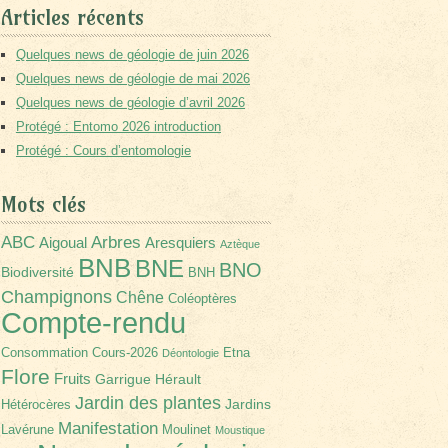
Articles récents
Quelques news de géologie de juin 2026
Quelques news de géologie de mai 2026
Quelques news de géologie d’avril 2026
Protégé : Entomo 2026 introduction
Protégé : Cours d’entomologie
Mots clés
Arbres
ABC
Aigoual
Aresquiers
Aztèque
BNB
BNE
BNO
Biodiversité
BNH
Champignons
Chêne
Coléoptères
Compte-rendu
Consommation
Cours-2026
Etna
Déontologie
Flore
Fruits
Garrigue
Hérault
Jardin des plantes
Jardins
Hétérocères
Manifestation
Lavérune
Moulinet
Moustique