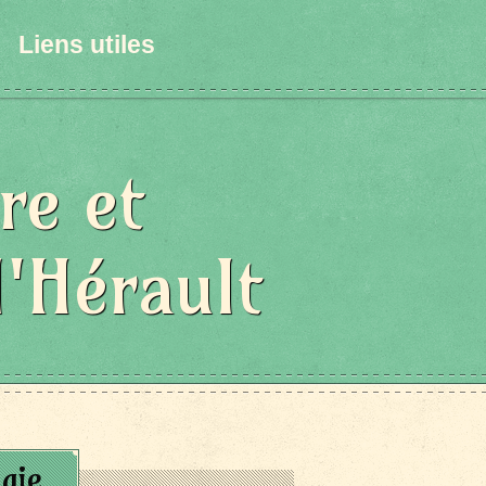
Liens utiles
re et
l'Hérault
gie