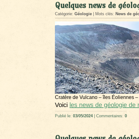
Quelques news de géolog
Catégorie:
Géologie
| Mots clés:
News de géo
Cratère de Vulcano – îles Éoliennes –
Voici
les news de géologie de 
Publié le:
03/05/2024
| Commentaires:
0
Quelques news de géolog