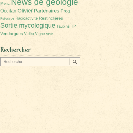
News de géologie
Méric
Olivier
Partenaires
Occitan
Prog
Restinclières
Radioactivité
Psilocybe
Sortie mycologique
Taupins
TP
Vendargues
Vidéo
Vigne
Virus
Rechercher