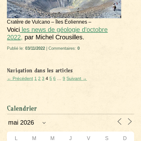
Cratère de Vulcano – îles Éoliennes –
Voici
les news de géologie d’octobre
2022,
par Michel Crousilles.
Publié le:
03/11/2022
| Commentaires:
0
Navigation dans les articles
← Précédent
1
2
3
4
5
6
…
9
Suivant →
Calendrier
L
M
M
J
V
S
D