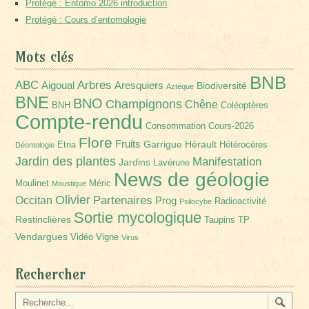
Protégé : Entomo 2026 introduction
Protégé : Cours d’entomologie
Mots clés
BNB
Arbres
ABC
Aigoual
Aresquiers
Biodiversité
Aztèque
BNE
BNO
Champignons
Chêne
BNH
Coléoptères
Compte-rendu
Consommation
Cours-2026
Flore
Fruits
Garrigue
Hérault
Etna
Hétérocères
Déontologie
Jardin des plantes
Manifestation
Jardins
Lavérune
News de géologie
Moulinet
Méric
Moustique
Olivier
Partenaires
Occitan
Prog
Radioactivité
Psilocybe
Sortie mycologique
Restinclières
Taupins
TP
Vendargues
Vidéo
Vigne
Virus
Rechercher