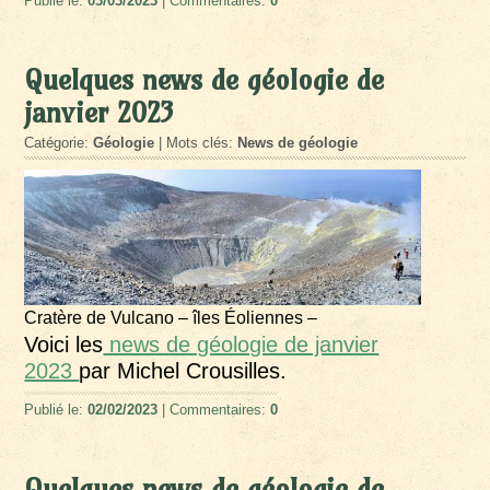
Publié le:
03/03/2023
| Commentaires:
0
Quelques news de géologie de
janvier 2023
Catégorie:
Géologie
| Mots clés:
News de géologie
Cratère de Vulcano – îles Éoliennes –
Voici les
news de géologie de janvier
2023
par Michel Crousilles.
Publié le:
02/02/2023
| Commentaires:
0
Quelques news de géologie de