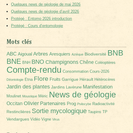
Quelques news de géologie de mai 2026
Quelques news de géologie d’avril 2026
Protégé : Entomo 2026 introduction
Protégé : Cours d’entomologie
Mots clés
BNB
Arbres
ABC
Aigoual
Aresquiers
Biodiversité
Aztèque
BNE
BNO
Champignons
Chêne
BNH
Coléoptères
Compte-rendu
Consommation
Cours-2026
Flore
Fruits
Garrigue
Hérault
Etna
Hétérocères
Déontologie
Jardin des plantes
Manifestation
Jardins
Lavérune
News de géologie
Moulinet
Méric
Moustique
Olivier
Partenaires
Occitan
Prog
Radioactivité
Psilocybe
Sortie mycologique
Restinclières
Taupins
TP
Vendargues
Vidéo
Vigne
Virus