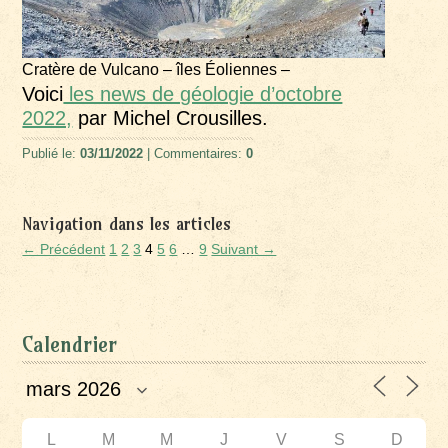
Cratère de Vulcano – îles Éoliennes –
Voici
les news de géologie d’octobre
2022,
par Michel Crousilles.
Publié le:
03/11/2022
| Commentaires:
0
Navigation dans les articles
← Précédent
1
2
3
4
5
6
…
9
Suivant →
Calendrier
L
M
M
J
V
S
D