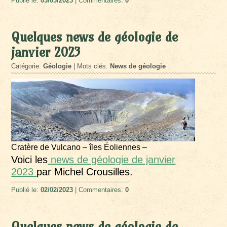
Publié le:
03/03/2023
| Commentaires:
0
Quelques news de géologie de
janvier 2023
Catégorie:
Géologie
| Mots clés:
News de géologie
Cratère de Vulcano – îles Éoliennes –
Voici les
news de géologie de janvier
2023
par Michel Crousilles.
Publié le:
02/02/2023
| Commentaires:
0
Quelques news de géologie de