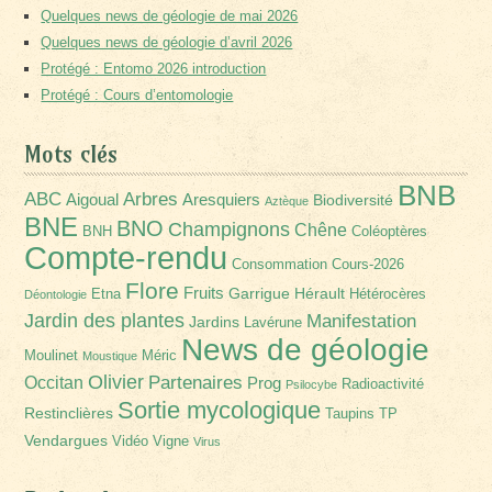
Quelques news de géologie de mai 2026
Quelques news de géologie d’avril 2026
Protégé : Entomo 2026 introduction
Protégé : Cours d’entomologie
Mots clés
BNB
Arbres
ABC
Aigoual
Aresquiers
Biodiversité
Aztèque
BNE
BNO
Champignons
Chêne
BNH
Coléoptères
Compte-rendu
Consommation
Cours-2026
Flore
Fruits
Garrigue
Hérault
Etna
Hétérocères
Déontologie
Jardin des plantes
Manifestation
Jardins
Lavérune
News de géologie
Moulinet
Méric
Moustique
Olivier
Partenaires
Occitan
Prog
Radioactivité
Psilocybe
Sortie mycologique
Restinclières
Taupins
TP
Vendargues
Vidéo
Vigne
Virus