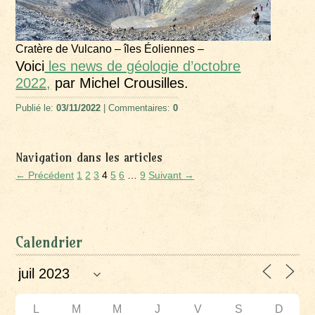
Cratère de Vulcano – îles Éoliennes –
Voici
les news de géologie d’octobre
2022,
par Michel Crousilles.
Publié le:
03/11/2022
| Commentaires:
0
Navigation dans les articles
← Précédent
1
2
3
4
5
6
…
9
Suivant →
Calendrier
L
M
M
J
V
S
D