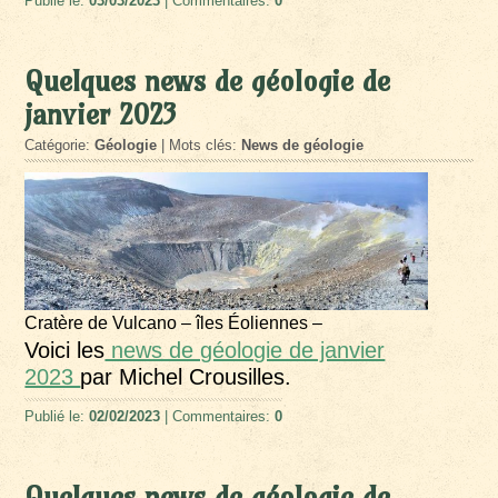
Publié le:
03/03/2023
| Commentaires:
0
Quelques news de géologie de
janvier 2023
Catégorie:
Géologie
| Mots clés:
News de géologie
Cratère de Vulcano – îles Éoliennes –
Voici les
news de géologie de janvier
2023
par Michel Crousilles.
Publié le:
02/02/2023
| Commentaires:
0
Quelques news de géologie de