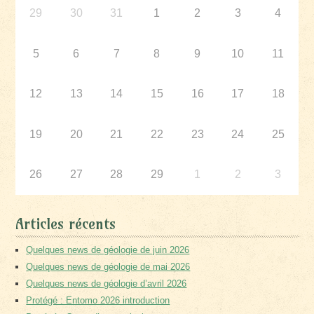
29
30
31
1
2
3
4
5
6
7
8
9
10
11
12
13
14
15
16
17
18
19
20
21
22
23
24
25
26
27
28
29
1
2
3
Articles récents
Quelques news de géologie de juin 2026
Quelques news de géologie de mai 2026
Quelques news de géologie d’avril 2026
Protégé : Entomo 2026 introduction