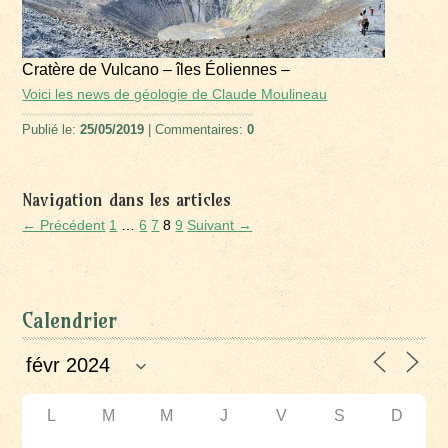
Cratère de Vulcano – îles Éoliennes –
Voici les news de géologie de Claude Moulineau
Publié le:
25/05/2019
| Commentaires:
0
Navigation dans les articles
← Précédent
1
…
6
7
8
9
Suivant →
Calendrier
L
M
M
J
V
S
D