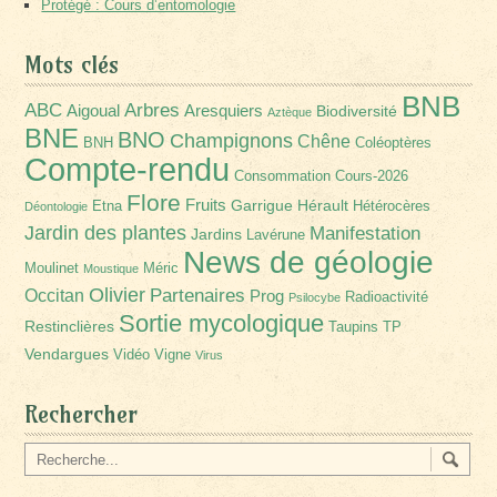
Protégé : Cours d’entomologie
Mots clés
BNB
Arbres
ABC
Aigoual
Aresquiers
Biodiversité
Aztèque
BNE
BNO
Champignons
Chêne
BNH
Coléoptères
Compte-rendu
Consommation
Cours-2026
Flore
Fruits
Garrigue
Hérault
Etna
Hétérocères
Déontologie
Jardin des plantes
Manifestation
Jardins
Lavérune
News de géologie
Moulinet
Méric
Moustique
Olivier
Partenaires
Occitan
Prog
Radioactivité
Psilocybe
Sortie mycologique
Restinclières
Taupins
TP
Vendargues
Vidéo
Vigne
Virus
Rechercher