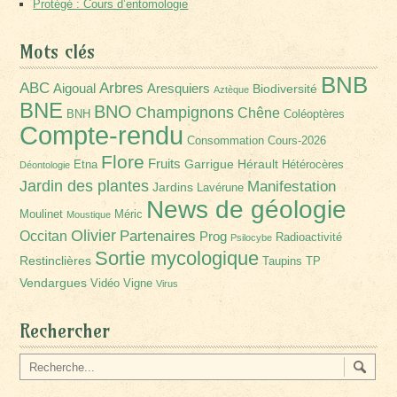
Protégé : Cours d’entomologie
Mots clés
BNB
Arbres
ABC
Aigoual
Aresquiers
Biodiversité
Aztèque
BNE
BNO
Champignons
Chêne
BNH
Coléoptères
Compte-rendu
Consommation
Cours-2026
Flore
Fruits
Garrigue
Hérault
Etna
Hétérocères
Déontologie
Jardin des plantes
Manifestation
Jardins
Lavérune
News de géologie
Moulinet
Méric
Moustique
Olivier
Partenaires
Occitan
Prog
Radioactivité
Psilocybe
Sortie mycologique
Restinclières
Taupins
TP
Vendargues
Vidéo
Vigne
Virus
Rechercher