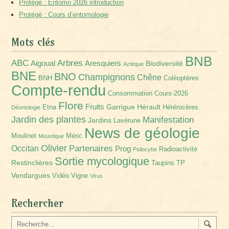
Protégé : Entomo 2026 introduction
Protégé : Cours d’entomologie
Mots clés
BNB
Arbres
ABC
Aigoual
Aresquiers
Biodiversité
Aztèque
BNE
BNO
Champignons
Chêne
BNH
Coléoptères
Compte-rendu
Consommation
Cours-2026
Flore
Fruits
Garrigue
Hérault
Etna
Hétérocères
Déontologie
Jardin des plantes
Manifestation
Jardins
Lavérune
News de géologie
Moulinet
Méric
Moustique
Olivier
Partenaires
Occitan
Prog
Radioactivité
Psilocybe
Sortie mycologique
Restinclières
Taupins
TP
Vendargues
Vidéo
Vigne
Virus
Rechercher