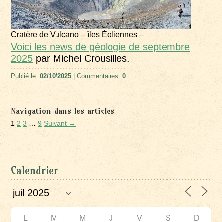
Cratère de Vulcano – îles Éoliennes –
Voici les news de géologie de septembre
2025
par Michel Crousilles.
Publié le:
02/10/2025
| Commentaires:
0
Navigation dans les articles
1
2
3
…
9
Suivant →
Calendrier
L
M
M
J
V
S
D