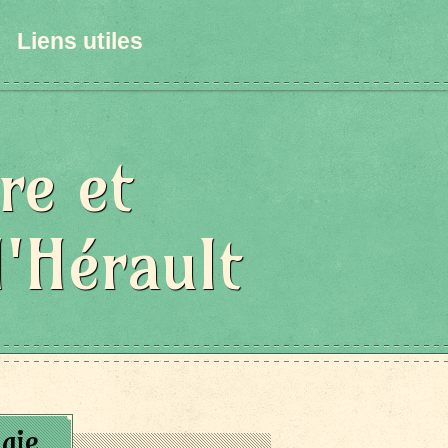
Liens utiles
re et
l'Hérault
gie