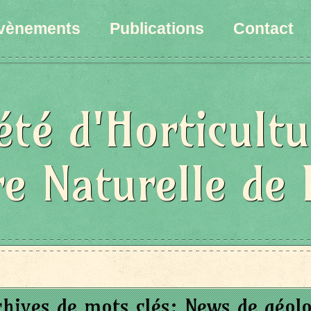
vènements
Publications
Contact
été d'Horticultu
re Naturelle de 
chives de mots clés:
News de géolo