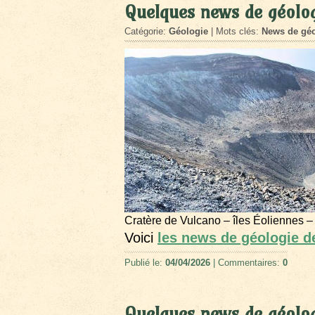
Quelques news de géolo
Catégorie:
Géologie
| Mots clés:
News de géo
Cratère de Vulcano – îles Éoliennes –
Voici
les news de géologie 
Publié le:
04/04/2026
| Commentaires:
0
Quelques news de géolog