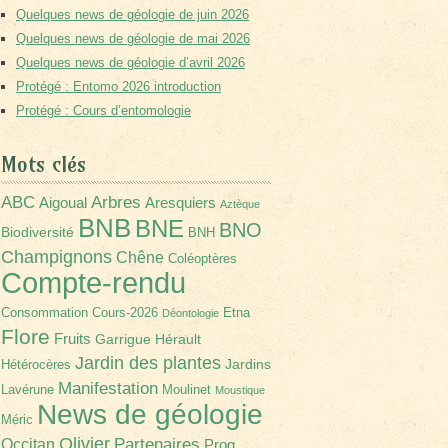
Quelques news de géologie de juin 2026
Quelques news de géologie de mai 2026
Quelques news de géologie d’avril 2026
Protégé : Entomo 2026 introduction
Protégé : Cours d’entomologie
Mots clés
Arbres
ABC
Aigoual
Aresquiers
Aztèque
BNB
BNE
BNO
Biodiversité
BNH
Champignons
Chêne
Coléoptères
Compte-rendu
Consommation
Cours-2026
Etna
Déontologie
Flore
Fruits
Garrigue
Hérault
Jardin des plantes
Jardins
Hétérocères
Manifestation
Lavérune
Moulinet
Moustique
News de géologie
Méric
Olivier
Partenaires
Occitan
Prog