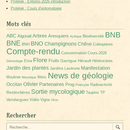
Protégé : Entomo 2026 introduction
Protégé : Cours d’entomologie
Mots clés
BNB
Arbres
ABC
Aigoual
Aresquiers
Biodiversité
Aztèque
BNE
BNO
Champignons
Chêne
BNH
Coléoptères
Compte-rendu
Consommation
Cours-2026
Flore
Fruits
Garrigue
Hérault
Etna
Hétérocères
Déontologie
Jardin des plantes
Manifestation
Jardins
Lavérune
News de géologie
Moulinet
Méric
Moustique
Olivier
Partenaires
Occitan
Prog
Radioactivité
Psilocybe
Sortie mycologique
Restinclières
Taupins
TP
Vendargues
Vidéo
Vigne
Virus
Rechercher