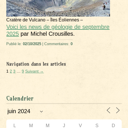
Cratère de Vulcano – îles Éoliennes –
Voici les news de géologie de septembre
2025
par Michel Crousilles.
Publié le:
02/10/2025
| Commentaires:
0
Navigation dans les articles
1
2
3
…
9
Suivant →
Calendrier
L
M
M
J
V
S
D