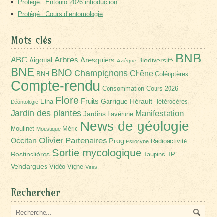
Protégé : Entomo 2026 introduction
Protégé : Cours d’entomologie
Mots clés
BNB
Arbres
ABC
Aigoual
Aresquiers
Biodiversité
Aztèque
BNE
BNO
Champignons
Chêne
BNH
Coléoptères
Compte-rendu
Consommation
Cours-2026
Flore
Fruits
Garrigue
Hérault
Etna
Hétérocères
Déontologie
Jardin des plantes
Manifestation
Jardins
Lavérune
News de géologie
Moulinet
Méric
Moustique
Olivier
Partenaires
Occitan
Prog
Radioactivité
Psilocybe
Sortie mycologique
Restinclières
Taupins
TP
Vendargues
Vidéo
Vigne
Virus
Rechercher