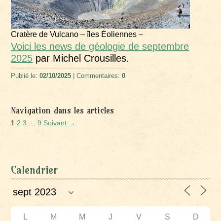
Cratère de Vulcano – îles Éoliennes –
Voici les news de géologie de septembre
2025
par Michel Crousilles.
Publié le:
02/10/2025
| Commentaires:
0
Navigation dans les articles
1
2
3
…
9
Suivant →
Calendrier
L
M
M
J
V
S
D