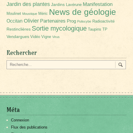
Jardin des plantes
Manifestation
Jardins
Lavérune
News de géologie
Moulinet
Méric
Moustique
Olivier
Partenaires
Occitan
Prog
Radioactivité
Psilocybe
Sortie mycologique
Restinclières
Taupins
TP
Vendargues
Vidéo
Vigne
Virus
Rechercher
Méta
Connexion
Flux des publications