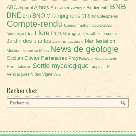
BNB
Arbres
ABC
Aigoual
Aresquiers
Biodiversité
Aztèque
BNE
BNO
Champignons
Chêne
BNH
Coléoptères
Compte-rendu
Consommation
Cours-2026
Flore
Fruits
Garrigue
Hérault
Etna
Hétérocères
Déontologie
Jardin des plantes
Manifestation
Jardins
Lavérune
News de géologie
Moulinet
Méric
Moustique
Olivier
Partenaires
Occitan
Prog
Radioactivité
Psilocybe
Sortie mycologique
Restinclières
Taupins
TP
Vendargues
Vidéo
Vigne
Virus
Rechercher