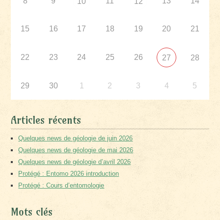
8
9
11
13
14
10
12
15
16
17
18
19
20
21
22
23
24
25
26
27
28
29
30
1
2
3
4
5
Articles récents
Quelques news de géologie de juin 2026
Quelques news de géologie de mai 2026
Quelques news de géologie d’avril 2026
Protégé : Entomo 2026 introduction
Protégé : Cours d’entomologie
Mots clés