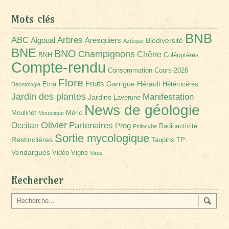
Mots clés
BNB
Arbres
ABC
Aigoual
Aresquiers
Biodiversité
Aztèque
BNE
BNO
Champignons
Chêne
BNH
Coléoptères
Compte-rendu
Consommation
Cours-2026
Flore
Fruits
Garrigue
Hérault
Etna
Hétérocères
Déontologie
Jardin des plantes
Manifestation
Jardins
Lavérune
News de géologie
Moulinet
Méric
Moustique
Olivier
Partenaires
Occitan
Prog
Radioactivité
Psilocybe
Sortie mycologique
Restinclières
Taupins
TP
Vendargues
Vidéo
Vigne
Virus
Rechercher