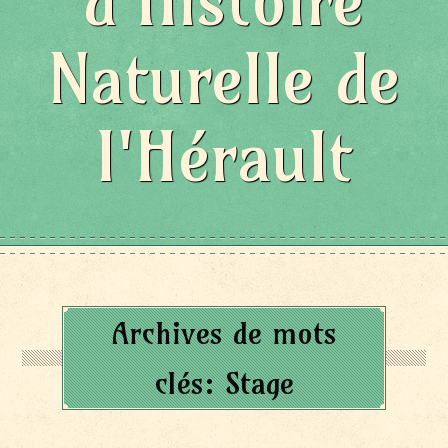
d'Histoire
Naturelle de
l'Hérault
Archives de mots
clés:
Stage