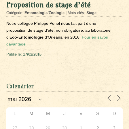
Proposition de stage d’été
Catégorie:
Entomologie/Zoologie
| Mots clés:
Stage
Notre collègue Philippe Ponel nous fait part d’une
proposition de stage d’été, non obligatoire, au laboratoire
d’
Eco-Entomologie
d’Orléans, en 2016.
Pour en savoir
davantage
Publié le:
17/02/2016
Calendrier
L
M
M
J
V
S
D
27
28
29
30
1
2
3