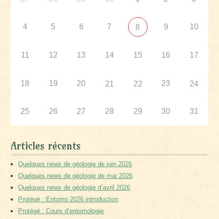
4
5
6
7
9
10
8
11
12
13
14
15
16
17
18
19
20
23
21
22
24
25
26
27
28
29
30
31
Articles récents
Quelques news de géologie de juin 2026
Quelques news de géologie de mai 2026
Quelques news de géologie d’avril 2026
Protégé : Entomo 2026 introduction
Protégé : Cours d’entomologie