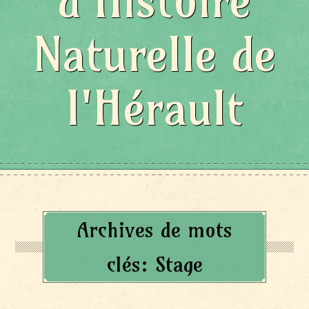
d'Histoire
Naturelle de
l'Hérault
Archives de mots
clés:
Stage