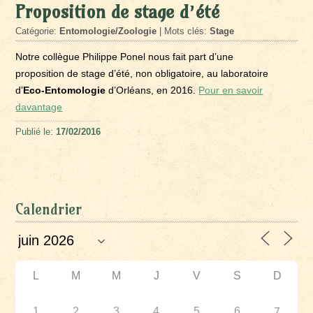
Proposition de stage d’été
Catégorie:
Entomologie/Zoologie
| Mots clés:
Stage
Notre collègue Philippe Ponel nous fait part d’une
proposition de stage d’été, non obligatoire, au laboratoire
d’
Eco-Entomologie
d’Orléans, en 2016.
Pour en savoir
davantage
Publié le:
17/02/2016
Calendrier
L
M
M
J
V
S
D
1
2
3
4
5
6
7