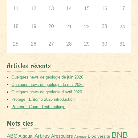
11
12
13
14
15
16
17
18
19
20
23
21
22
24
25
26
27
28
29
30
31
Articles récents
Quelques news de géologie de juin 2026
Quelques news de géologie de mai 2026
Quelques news de géologie d’avril 2026
Protégé : Entomo 2026 introduction
Protégé : Cours d’entomologie
Mots clés
BNB
Arbres
ABC
Aigoual
Aresquiers
Biodiversité
Aztèque