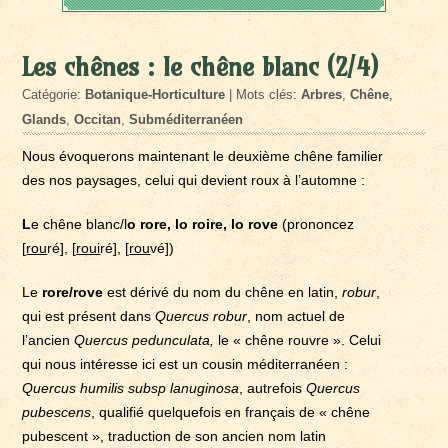
Les chênes : le chêne blanc (2/4)
Catégorie:
Botanique-Horticulture
| Mots clés:
Arbres
,
Chêne
,
Glands
,
Occitan
,
Subméditerranéen
Nous évoquerons maintenant le deuxième chêne familier
des nos paysages, celui qui devient roux à l’automne :
L
e chêne blanc/l
o rore, lo roire, lo rove
(prononcez
[
rou
ré], [
roui
ré], [
rou
vé])
Le
rore/rove
est dérivé du nom du chêne en latin,
robur
,
qui est présent dans
Quercus robur
, nom actuel de
l’ancien
Quercus pedunculata,
le « chêne rouvre ». Celui
qui nous intéresse ici est un cousin méditerranéen :
Quercus humilis subsp lanuginosa
, autrefois
Quercus
pubescens
, qualifié quelquefois en français de « chêne
pubescent », traduction de son ancien nom latin