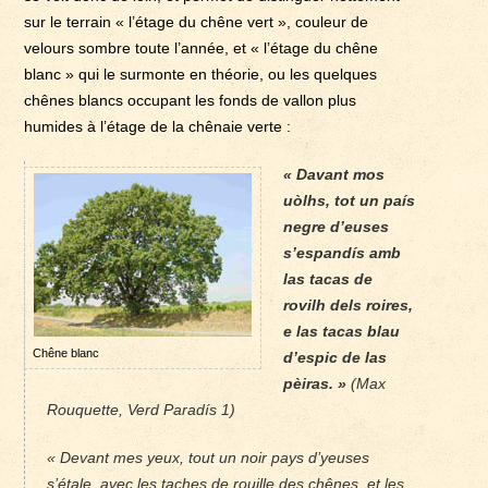
sur le terrain « l’étage du chêne vert », couleur de
velours sombre toute l’année, et « l’étage du chêne
blanc » qui le surmonte en théorie, ou les quelques
chênes blancs occupant les fonds de vallon plus
humides à l’étage de la chênaie verte :
« Davant mos
uòlhs, tot un país
negre d’euses
s’espandís amb
las tacas de
rovilh dels roires,
e las tacas blau
Chêne blanc
d’espic de las
pèiras. »
(Max
Rouquette, Verd Paradís 1)
« Devant mes yeux, tout un noir pays d’yeuses
s’étale, avec les taches de rouille des chênes, et les