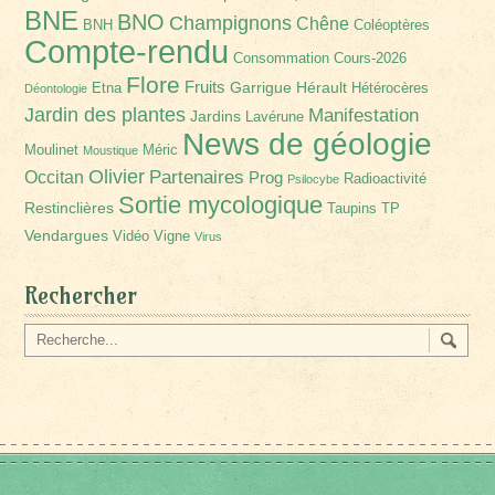
BNE
BNO
Champignons
Chêne
BNH
Coléoptères
Compte-rendu
Consommation
Cours-2026
Flore
Fruits
Garrigue
Hérault
Etna
Hétérocères
Déontologie
Jardin des plantes
Manifestation
Jardins
Lavérune
News de géologie
Moulinet
Méric
Moustique
Olivier
Partenaires
Occitan
Prog
Radioactivité
Psilocybe
Sortie mycologique
Restinclières
Taupins
TP
Vendargues
Vidéo
Vigne
Virus
Rechercher