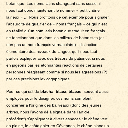
botanique. Les noms latins changeant sans cesse, il
nous faut donc maintenant le nommer « petit chêne
laineux » … Nous profitons de cet exemple pour signaler
l’absurdité de qualifier de « noms français » ce qui n’est
en réalité qu’un nom latin botanique traduit en français
ne fonctionnant que dans les milieux de botanistes (et
non pas un nom français vernaculaire) : distinction
élementaire des niveaux de langue, qu’il nous faut
parfois expliquer avec des trésors de patience, si nous
en jugeons par les étonnantes réactions de certaines
personnes réagissant comme si nous les agressions (?)
par ces précisions lexicogaphiques.
Pour ce qui est de
blacha, blaca, blacàs
, souvent aussi
employés pour le désigner, ces noms semblent
concerner à l’origine des baliveaux (donc des jeunes
arbres, nous l’avons déjà signalé dans l’article
précédent) s’appliquant à divers espèces : le chêne vert
en plaine, le châtaignier en Cévennes, le chêne blanc un