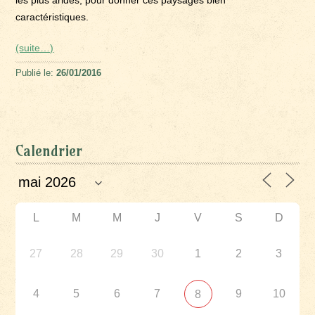
les plus arides, pour donner ces paysages bien
caractéristiques.
(suite…)
Publié le:
26/01/2016
Calendrier
L
M
M
J
V
S
D
27
28
29
30
1
2
3
4
5
6
7
9
10
8