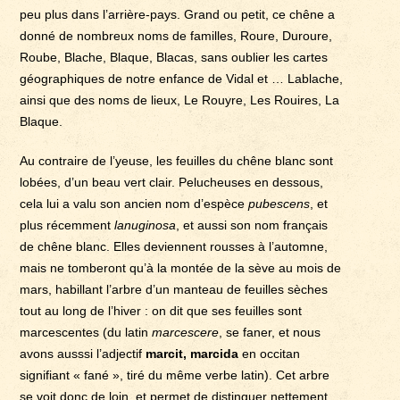
peu plus dans l’arrière-pays. Grand ou petit, ce chêne a
donné de nombreux noms de familles, Roure, Duroure,
Roube, Blache, Blaque, Blacas, sans oublier les cartes
géographiques de notre enfance de Vidal et … Lablache,
ainsi que des noms de lieux, Le Rouyre, Les Rouires, La
Blaque.
Au contraire de l’yeuse, les feuilles du chêne blanc sont
lobées, d’un beau vert clair. Pelucheuses en dessous,
cela lui a valu son ancien nom d’espèce
pubescens
, et
plus récemment
lanuginosa
, et aussi son nom français
de chêne blanc. Elles deviennent rousses à l’automne,
mais ne tomberont qu’à la montée de la sève au mois de
mars, habillant l’arbre d’un manteau de feuilles sèches
tout au long de l’hiver : on dit que ses feuilles sont
marcescentes (du latin
marcescere
, se faner, et nous
avons ausssi l’adjectif
marcit, marcida
en occitan
signifiant « fané », tiré du même verbe latin). Cet arbre
se voit donc de loin, et permet de distinguer nettement