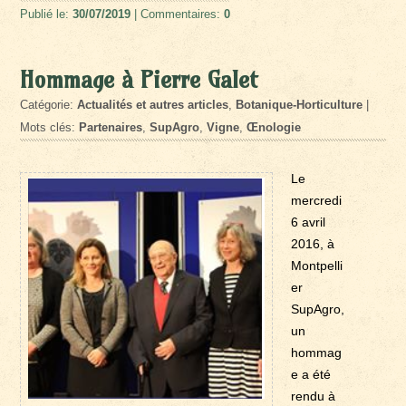
Publié le:
30/07/2019
| Commentaires:
0
Hommage à Pierre Galet
Catégorie:
Actualités et autres articles
,
Botanique-Horticulture
|
Mots clés:
Partenaires
,
SupAgro
,
Vigne
,
Œnologie
Le
mercredi
6 avril
2016, à
Montpelli
er
SupAgro,
un
hommag
e a été
rendu à