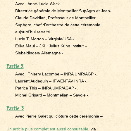
Avec : Anne-Lucie Wack.
Directrice générale de Montpellier SupAgro et Jean-
Claude Davidian, Professeur de Montpellier
SupAgro, chef d’orchestre de cette cérémonie,
aujourd’hui retraité.
Lucie T. Morton – Virginie/USA -.
Erika Maul – JKI : Julius Kühn Institut –
Siebeldingen/ Allemagne -.
Partie 2
Avec : Thierry Lacombe – INRA UMR/AGP -.
Laurent Audeguin – IFV/ENTAV INRA -.
Patrice This – INRA UMR/AGAP -.
Michel Grisard – Montmélian – Savoie -.
Partie 3
Avec Pierre Galet qui clôture cette cérémonie –
Un article plus complet est aussi consultable
, via