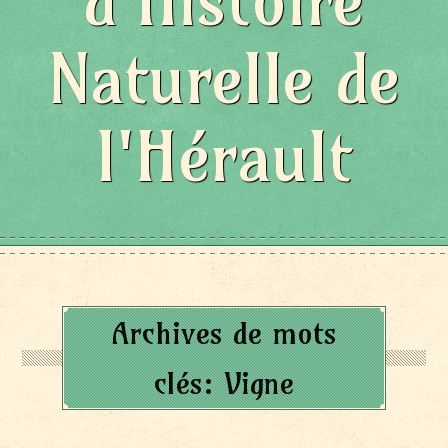
d'Histoire
Naturelle de
l'Hérault
Archives de mots
clés:
Vigne