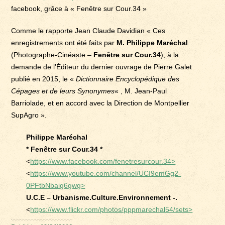
facebook, grâce à « Fenêtre sur Cour.34 »
Comme le rapporte Jean Claude Davidian « Ces
enregistrements ont été faits par
M. Philippe Maréchal
(Photographe-Cinéaste –
Fenêtre sur Cour.34
), à la
demande de l’Éditeur du dernier ouvrage de Pierre Galet
publié en 2015, le «
Dictionnaire Encyclopédique des
Cépages et de leurs Synonymes
« , M. Jean-Paul
Barriolade, et en accord avec la Direction de Montpellier
SupAgro ».
Philippe Maréchal
* Fenêtre sur Cour.34 *
<
https://www.facebook.com/fenetresurcour.34>
<
https://www.youtube.com/channel/UCI9emGg2-
0PFtbNbaig6gwg>
U.C.E – Urbanisme.Culture.Environnement -.
<
https://www.flickr.com/photos/pppmarechal54/sets>