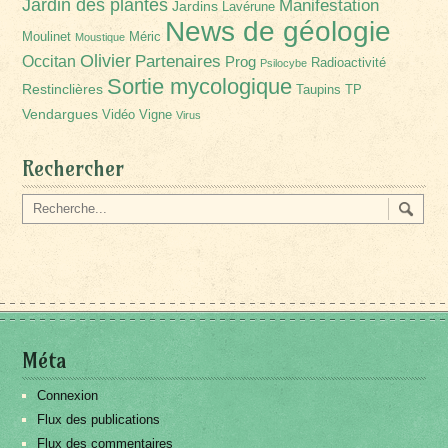
Jardin des plantes
Manifestation
Jardins
Lavérune
News de géologie
Moulinet
Méric
Moustique
Olivier
Partenaires
Occitan
Prog
Radioactivité
Psilocybe
Sortie mycologique
Restinclières
Taupins
TP
Vendargues
Vidéo
Vigne
Virus
Rechercher
Méta
Connexion
Flux des publications
Flux des commentaires