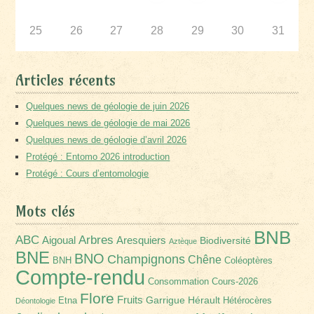
25
26
27
28
29
30
31
Articles récents
Quelques news de géologie de juin 2026
Quelques news de géologie de mai 2026
Quelques news de géologie d’avril 2026
Protégé : Entomo 2026 introduction
Protégé : Cours d’entomologie
Mots clés
BNB
Arbres
ABC
Aigoual
Aresquiers
Biodiversité
Aztèque
BNE
BNO
Champignons
Chêne
BNH
Coléoptères
Compte-rendu
Consommation
Cours-2026
Flore
Fruits
Garrigue
Hérault
Etna
Hétérocères
Déontologie