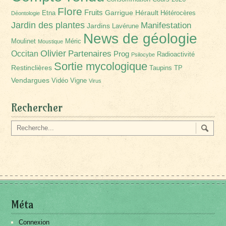
Flore
Fruits
Garrigue
Hérault
Etna
Hétérocères
Déontologie
Jardin des plantes
Manifestation
Jardins
Lavérune
News de géologie
Moulinet
Méric
Moustique
Olivier
Partenaires
Occitan
Prog
Radioactivité
Psilocybe
Sortie mycologique
Restinclières
Taupins
TP
Vendargues
Vidéo
Vigne
Virus
Rechercher
Méta
Connexion