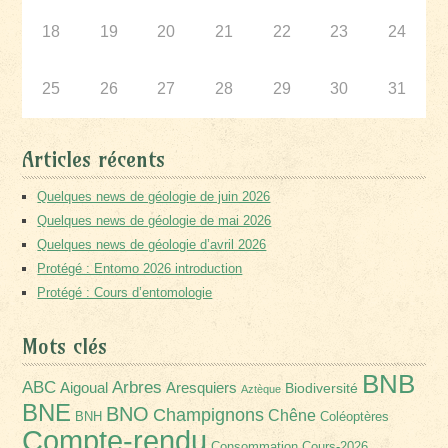
18
19
20
21
22
23
24
25
26
27
28
29
30
31
Articles récents
Quelques news de géologie de juin 2026
Quelques news de géologie de mai 2026
Quelques news de géologie d’avril 2026
Protégé : Entomo 2026 introduction
Protégé : Cours d’entomologie
Mots clés
BNB
Arbres
ABC
Aigoual
Aresquiers
Biodiversité
Aztèque
BNE
BNO
Champignons
Chêne
BNH
Coléoptères
Compte-rendu
Consommation
Cours-2026