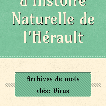
d'Histoire
Naturelle de
l'Hérault
Archives de mots
clés:
Virus