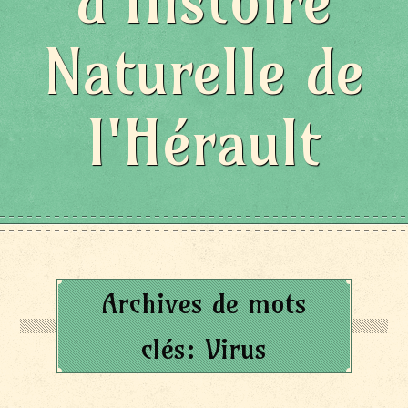
d'Histoire
Naturelle de
l'Hérault
Archives de mots
clés:
Virus