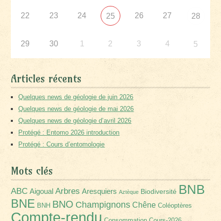
22
23
24
26
27
25
28
29
30
1
2
3
4
5
Articles récents
Quelques news de géologie de juin 2026
Quelques news de géologie de mai 2026
Quelques news de géologie d’avril 2026
Protégé : Entomo 2026 introduction
Protégé : Cours d’entomologie
Mots clés
BNB
Arbres
ABC
Aigoual
Aresquiers
Biodiversité
Aztèque
BNE
BNO
Champignons
Chêne
BNH
Coléoptères
Compte-rendu
Consommation
Cours-2026