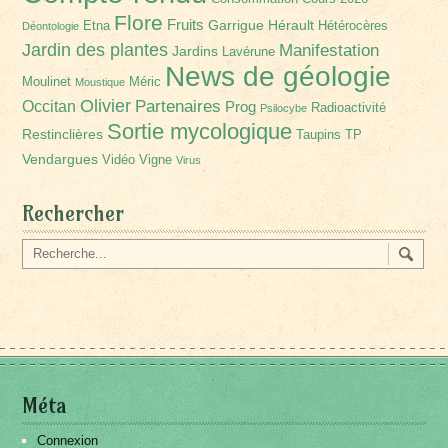
Flore
Fruits
Garrigue
Hérault
Etna
Hétérocères
Déontologie
Jardin des plantes
Manifestation
Jardins
Lavérune
News de géologie
Moulinet
Méric
Moustique
Olivier
Partenaires
Occitan
Prog
Radioactivité
Psilocybe
Sortie mycologique
Restinclières
Taupins
TP
Vendargues
Vidéo
Vigne
Virus
Rechercher
Méta
Connexion