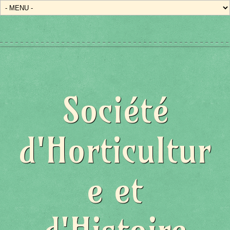
État/Pays
Société
d'Horticultur
e et