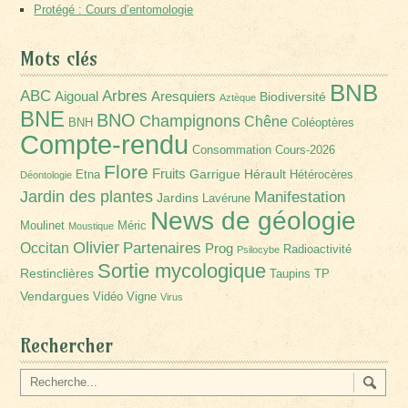
Protégé : Cours d’entomologie
Mots clés
BNB
Arbres
ABC
Aigoual
Aresquiers
Biodiversité
Aztèque
BNE
BNO
Champignons
Chêne
BNH
Coléoptères
Compte-rendu
Consommation
Cours-2026
Flore
Fruits
Garrigue
Hérault
Etna
Hétérocères
Déontologie
Jardin des plantes
Manifestation
Jardins
Lavérune
News de géologie
Moulinet
Méric
Moustique
Olivier
Partenaires
Occitan
Prog
Radioactivité
Psilocybe
Sortie mycologique
Restinclières
Taupins
TP
Vendargues
Vidéo
Vigne
Virus
Rechercher