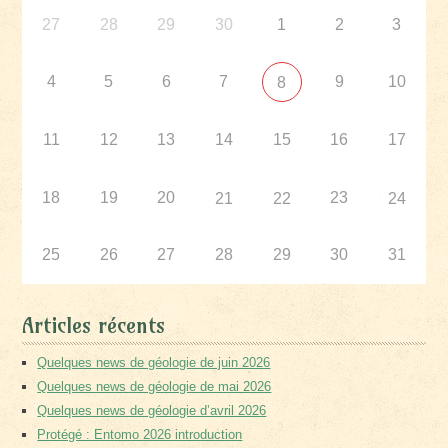
27
28
29
30
1
2
3
4
5
6
7
9
10
8
11
12
13
14
15
16
17
18
19
20
23
21
22
24
25
26
27
28
29
30
31
Articles récents
Quelques news de géologie de juin 2026
Quelques news de géologie de mai 2026
Quelques news de géologie d’avril 2026
Protégé : Entomo 2026 introduction