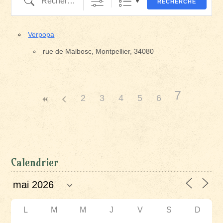
RECHERCHE
Verpopa
rue de Malbosc, Montpellier, 34080
7
2
3
4
5
6
Calendrier
L
M
M
J
V
S
D